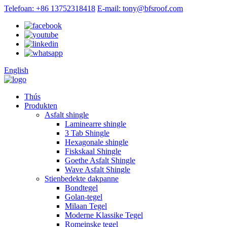
Telefoan: +86 13752318418
E-mail: tony@bfsroof.com
English
Thús
Produkten
Asfalt shingle
Laminearre shingle
3 Tab Shingle
Hexagonale shingle
Fiskskaal Shingle
Goethe Asfalt Shingle
Wave Asfalt Shingle
Stienbedekte dakpanne
Bondtegel
Golan-tegel
Milaan Tegel
Moderne Klassike Tegel
Romeinske tegel