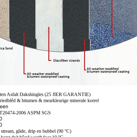
ten Asfalt Dakshingles (25 JIER GARANTIE)
triedblêd & bitumen & mearkleurige minerale korrel
teen
T20474-2006 ASPM SGS
0
0
 stream, glide, drip en bubbel (90 °C)