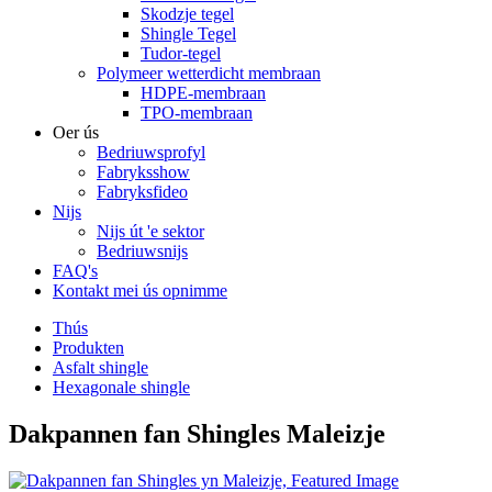
Skodzje tegel
Shingle Tegel
Tudor-tegel
Polymeer wetterdicht membraan
HDPE-membraan
TPO-membraan
Oer ús
Bedriuwsprofyl
Fabryksshow
Fabryksfideo
Nijs
Nijs út 'e sektor
Bedriuwsnijs
FAQ's
Kontakt mei ús opnimme
Thús
Produkten
Asfalt shingle
Hexagonale shingle
Dakpannen fan Shingles Maleizje