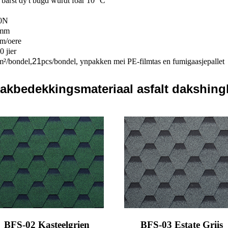
 barst dy't bûgd wurdt foar 10 °C
0N
mm
m/oere
0 jier
m²/bondel,
21
pcs/bondel, ynpakken mei PE-filmtas en fumigaasjepallet
dakbedekkingsmateriaal asfalt dakshing
BFS-02 Kasteelgrien
BFS-03 Estate Griis