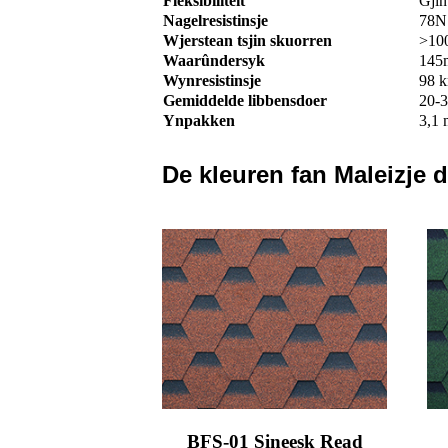
Fleksibiliteit
Gjin
Nagelresistinsje
78N
Wjerstean tsjin skuorren
>10
Waarûndersyk
145
Wynresistinsje
98 k
Gemiddelde libbensdoer
20-3
Ynpakken
3,1 
De kleuren fan Maleizje 
BFS-01 Sineesk Read