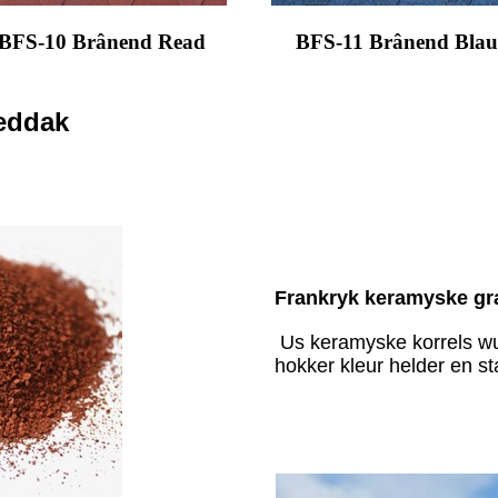
BFS-10 Brânend Read
BFS-11 Brânend Blau
ieddak
Frankryk keramyske gr
Us keramyske korrels wu
hokker kleur helder en sta