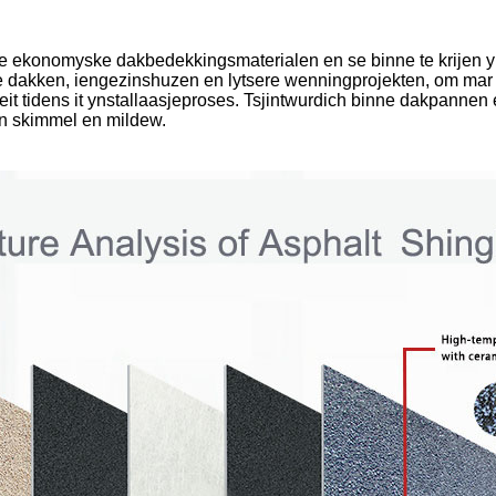
e ekonomyske dakbedekkingsmaterialen en se binne te krijen yn i
dakken, iengezinshuzen en lytsere wenningprojekten, om mar in
iteit tidens it ynstallaasjeproses. Tsjintwurdich binne dakpannen 
in skimmel en mildew.