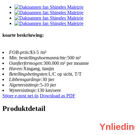
koarte beskriuwing:
FOB-priis:
$3-5 /m²
Min. bestellingshoemannichte:
500 m²
Oanfierfermogen:
300.000 m² per moanne
Haven:
Xingang, tianjin
Betellingsbetingsten:
L/C op sicht, T/T
Libbensgarânsje:
30 jier
Algenresistinsje:
5-10 jier
Wynresistinsje:
130 km/oere
Stjoer e-post nei ús
Download as PDF
Produktdetail
Ynliedin