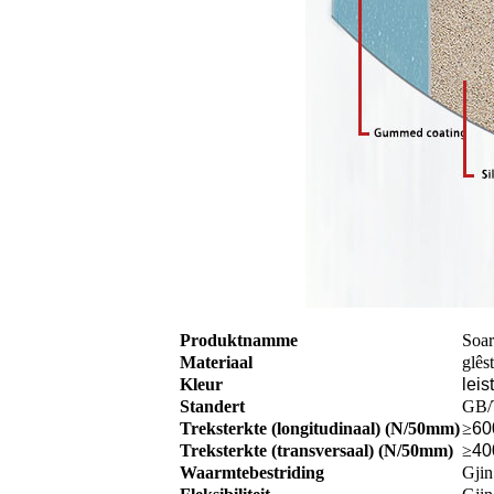
Produktnamme
Soar
Materiaal
glês
Kleur
leis
Standert
GB/
Treksterkte (longitudinaal) (N/50mm)
≥
60
Treksterkte (transversaal) (N/50mm)
≥
40
Waarmtebestriding
Gjin