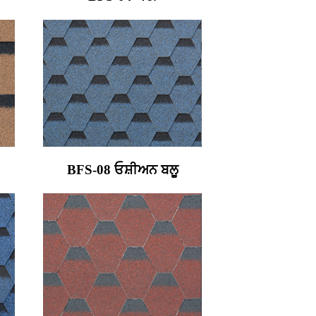
BFS-08 ਓਸ਼ੀਅਨ ਬਲੂ