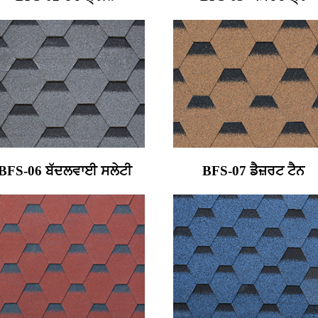
BFS-06 ਬੱਦਲਵਾਈ ਸਲੇਟੀ
BFS-07 ਡੈਜ਼ਰਟ ਟੈਨ