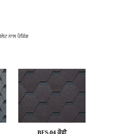
ਲੇਟ ਨਾਲ ਪੈਕਿੰਗ
BFS-04 ਕੌਫੀ