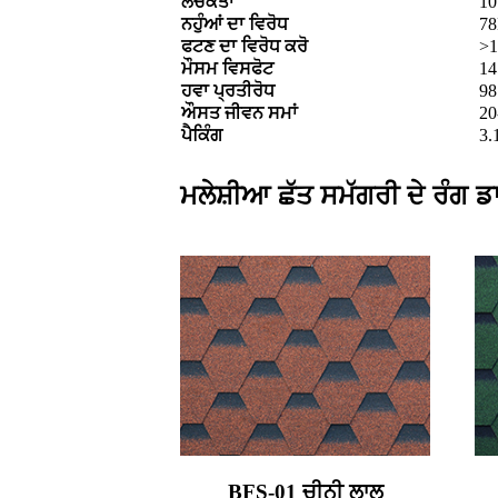
ਲਚਕਤਾ
10
ਨਹੁੰਆਂ ਦਾ ਵਿਰੋਧ
7
ਫਟਣ ਦਾ ਵਿਰੋਧ ਕਰੋ
>
ਮੌਸਮ ਵਿਸਫੋਟ
14
ਹਵਾ ਪ੍ਰਤੀਰੋਧ
98
ਔਸਤ ਜੀਵਨ ਸਮਾਂ
20
ਪੈਕਿੰਗ
3.
ਮਲੇਸ਼ੀਆ ਛੱਤ ਸਮੱਗਰੀ ਦੇ ਰੰਗ ਡ
BFS-01 ਚੀਨੀ ਲਾਲ