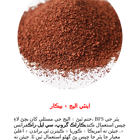
اينٽي اليج ۽ بيڪار
ختم ٿيڻ ۽ اليج جي مسئلي کان بچڻ لاءِ، BFS پٿر جي
چپس استعمال ڪندي
ڪارلڪ گروپ، سي ايل-راڪ
فرانس
۾. جيئن ته آمريڪا ۽ ڪوريا ۾ ڪيترن ئي برانڊن ۾ اعليٰ
معيار جا پٿر جا چپس پڻ گهڻو استعمال ٿين ٿا. جيئن ته