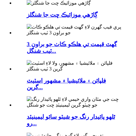
ڳاڙهي موزائيڪ ڇت جا شنگلز
گھٽ قيمت تي هلڪو ڪاٺ جو براون 3
ٽيب شنگل...
فلپائن ۽ ملائيشيا ۾ مشهور اسٽيٽ
گرين...
ٿلهو پائيدار رنگ جو شيٽو سائو ليمينيٽڊ
رو...