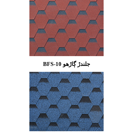
BFS-10 جلندڙ ڳاڙهو