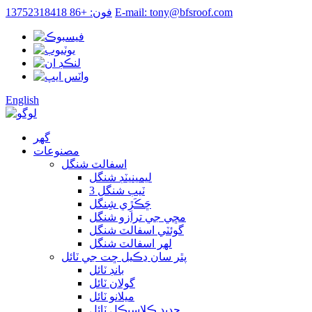
E-mail: tony@bfsroof.com
فون: +86 13752318418
English
گھر
مصنوعات
اسفالٽ شنگل
ليمينيٽڊ شنگل
3 ٽيب شنگل
ڇَڪَڙِي شِنگل
مڇي جي ترازو شنگل
گوئٽي اسفالٽ شنگل
لهر اسفالٽ شنگل
پٿر سان ڍڪيل ڇت جي ٽائل
بانڊ ٽائل
گولان ٽائل
ميلانو ٽائل
جديد ڪلاسيڪل ٽائل