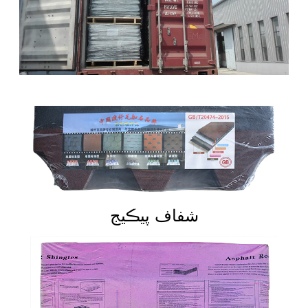
شفاف پيڪيج