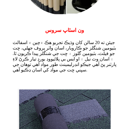
ون اسٽاپ سروس
جيئن ته 20 سالن کان وڌيڪ تجربو هڪ ۾
چين ۾ اسفالٽ
بٽيومين شنگلز جو ڪاروبار، اسان واٽر پروف جھلي، ڇت
جو فيلٽ، بٽيومين گلوز ۽ ڇت جي شنگلز پيدا ڪريون ٿا.
۽ اسان وٽ نيل ۽ او ايس بي پلائيووڊ بورڊ تيار ڪرڻ لاءِ
پارٽنر پڻ آهي جيڪو انڊرليمينٽ طور مواد آهي توهان جي
سڀني ڇت جي مواد کي اسان ڍڪيو آهي.