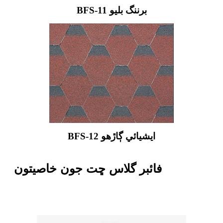
BFS-11 برننگ بليو
BFS-12 ايشيائي ڳاڙهو
فائبر گلاس ڇت جون خاصيتون