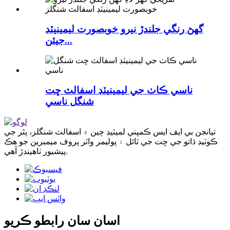
گھڻ رنگي جلندڙ نيرو خوبصورت ليمينيٽڊ
جيئن...
ناسي ڪاٺ جي ليمينيٽڊ اسفالٽ ڇت
شنگل ناسي
تيانجن بي ايف ايس ڪمپني لميٽيڊ چين ۾ اسفالٽ شنگلز، پٿر جي
ڪوٽيڊ ڌاتو جي ڇت جي ٽائل ۽ پوليمر واٽر پروف ميمبرين جو هڪ
پيشيور ٺاهيندڙ آهي.
اسان سان رابطو ڪريو