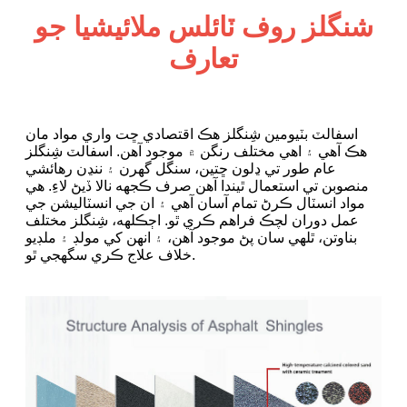
شنگلز روف ٽائلس ملائيشيا جو
تعارف
اسفالٽ بٽيومين شِنگلز هڪ اقتصادي ڇت واري مواد مان
هڪ آهي ۽ اهي مختلف رنگن ۾ موجود آهن. اسفالٽ شِنگلز
عام طور تي ڍلون ڇتين، سنگل گهرن ۽ ننڍن رهائشي
منصوبن تي استعمال ٿيندا آهن صرف ڪجهه نالا ڏيڻ لاءِ. هي
مواد انسٽال ڪرڻ تمام آسان آهي ۽ ان جي انسٽاليشن جي
عمل دوران لچڪ فراهم ڪري ٿو. اڄڪلهه، شِنگلز مختلف
بناوتن، ٿلهي سان پڻ موجود آهن، ۽ انهن کي مولڊ ۽ ملڊيو
خلاف علاج ڪري سگهجي ٿو.