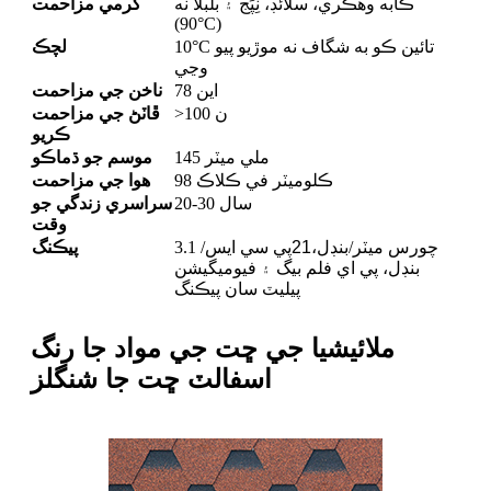
ڪابه وهڪري، سلائڊ، ٽِپَج ۽ بلبلا نه
گرمي مزاحمت
(90°C)
10°C تائين ڪو به شگاف نه موڙيو پيو
لچڪ
وڃي
78 اين
ناخن جي مزاحمت
>100 ن
ڦاٽڻ جي مزاحمت
ڪريو
145 ملي ميٽر
موسم جو ڌماڪو
98 ڪلوميٽر في ڪلاڪ
هوا جي مزاحمت
20-30 سال
سراسري زندگي جو
وقت
3.1 چورس ميٽر/بنڊل،
21
پي سي ايس/
پيڪنگ
بنڊل، پي اي فلم بيگ ۽ فيوميگيشن
پيليٽ سان پيڪنگ
ملائيشيا جي ڇت جي مواد جا رنگ
اسفالٽ ڇت جا شنگلز