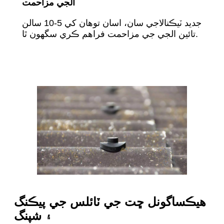
الجي مزاحمت
جديد ٽيڪنالاجي سان، اسان توهان کي 5-10 سالن
تائين الجي جي مزاحمت فراهم ڪري سگهون ٿا.
هيڪساگونل ڇت جي ٽائلس جي پيڪنگ
۽ شپنگ