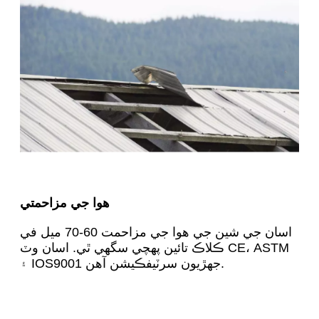
هوا جي مزاحمتي
اسان جي شين جي هوا جي مزاحمت 60-70 ميل في
ڪلاڪ تائين پهچي سگهي ٿي. اسان وٽ CE، ASTM
۽ IOS9001 جهڙيون سرٽيفڪيشن آهن.