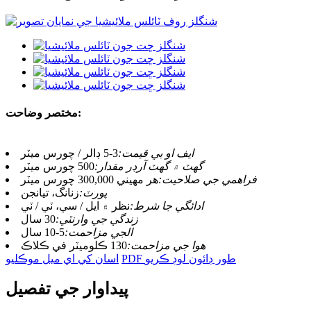
مختصر وضاحت:
ايف او بي قيمت:
3-5 ڊالر / چورس ميٽر
گھٽ ۾ گھٽ آرڊر مقدار:
500 چورس ميٽر
فراهمي جي صلاحيت:
هر مهيني 300,000 چورس ميٽر
پورٽ:
زنانگ، تيانجن
ادائگي جا شرط:
نظر ۾ ايل / سي، ٽي / ٽي
زندگي جي وارنٽي:
30 سال
الجي مزاحمت:
5-10 سال
هوا جي مزاحمت:
130 ڪلوميٽر في ڪلاڪ
PDF طور ڊائون لوڊ ڪريو
اسان کي اي ميل موڪليو
پيداوار جي تفصيل