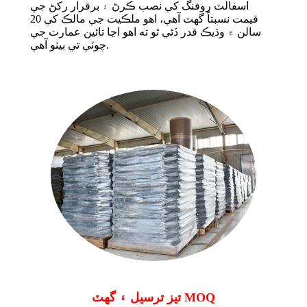
اسفالٽ روفنگ کي نصب ڪرڻ ۽ برقرار رکڻ جي
قيمت نسبتاً گهٽ آهي، اهو ملڪيت جي مالڪ کي 20
سالن ۾ وڌيڪ قدر ڏئي ٿو ته اهو اڃا تائين عمارت جي
چوٽي تي بيٺو آهي.
تيز ترسيل ۽ گھٽ MOQ