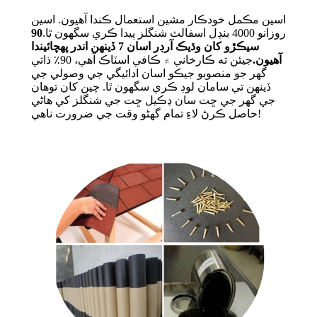
اسين مڪمل خودڪار مشين استعمال ڪندا آهيون. اسين
روزانو 4000 بنڊل اسفالٽ شنگلز پيدا ڪري سگھون ٿا.
90
سيڪڙو کان وڌيڪ آرڊر اسان 7 ڏينهن اندر پهچائيندا
آهيون.
جيئن ته ڪارخاني ۾ ڪافي اسٽاڪ آهي، 90٪ ذاتي
گهر جو منصوبو جيڪو اسان ادائيگي جي وصولي جي
ڏينهن تي سامان لوڊ ڪري سگهون ٿا. چين کان توهان
جي گهر جي ڇت سان ڍڪيل ڇت جي شنگلز کي هاڻي
حاصل ڪرڻ لاءِ تمام گهڻو وقت جي ضرورت ناهي!