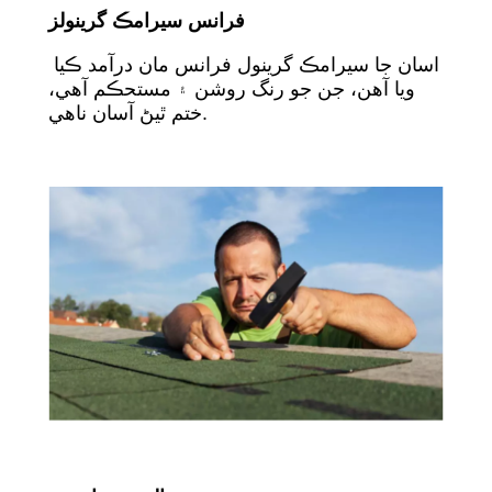
فرانس سيرامڪ گرينولز
اسان جا سيرامڪ گرينول فرانس مان درآمد ڪيا
ويا آهن، جن جو رنگ روشن ۽ مستحڪم آهي،
ختم ٿيڻ آسان ناهي.