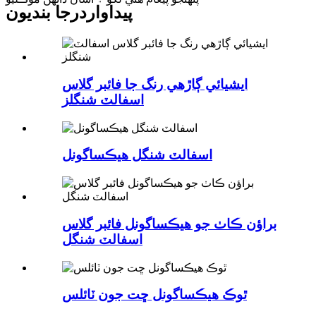
پيداوار
درجا بنديون
ايشيائي ڳاڙهي رنگ جا فائبر گلاس
اسفالٽ شنگلز
اسفالٽ شنگل هيڪساگونل
براؤن ڪاٺ جو هيڪساگونل فائبر گلاس
اسفالٽ شنگل
ٿوڪ هيڪساگونل ڇت جون ٽائلس