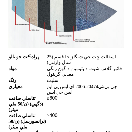
اسفالٽ ڇت جي شنگلز جا قسم (25
پراڊڪٽ جو نالو
سال وارنٽي)
فائبر گلاس شيٽ ۽ بٽومين ۽ گھڻ رنگي
مواد
معدني گرينول
سليٽ
رنگ
جي بي/ٽي20474-2006 اي ايس پي ايم
معياري
ايس جي ايس
≥
600
تناسلي طاقت
(ڊگهي) (ن/50 ملي
ميٽر)
≥
400
تناسلي طاقت
(ٽرانسورسل) (ن/50
ملي ميٽر)