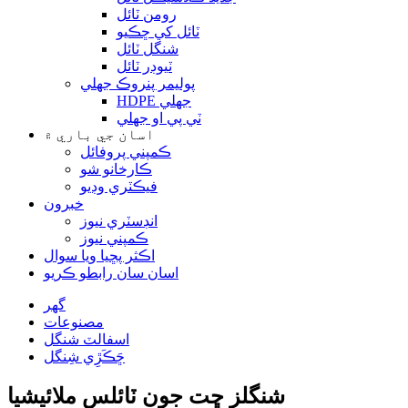
رومن ٽائل
ٽائل کي ڇڪيو
شنگل ٽائل
ٽيوڊر ٽائل
پوليمر پنروڪ جھلي
HDPE جھلي
ٽي پي او جھلي
اسان جي باري ۾
ڪمپني پروفائل
ڪارخانو شو
فيڪٽري وڊيو
خبرون
انڊسٽري نيوز
ڪمپني نيوز
اڪثر پڇيا ويا سوال
اسان سان رابطو ڪريو
گھر
مصنوعات
اسفالٽ شنگل
ڇَڪَڙِي شِنگل
شنگلز ڇت جون ٽائلس ملائيشيا