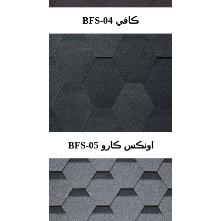
BFS-04 ڪافي
BFS-05 اونڪس ڪارو