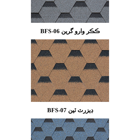
BFS-06 ڪڪر وارو گرين
BFS-07 ڊيزرٽ ٽين