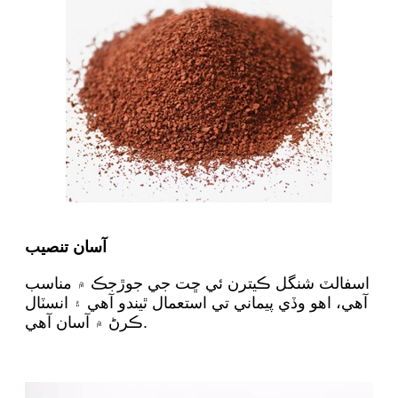
آسان تنصيب
اسفالٽ شنگل ڪيترن ئي ڇت جي جوڙجڪ ۾ مناسب
آهي، اهو وڏي پيماني تي استعمال ٿيندو آهي ۽ انسٽال
ڪرڻ ۾ آسان آهي.