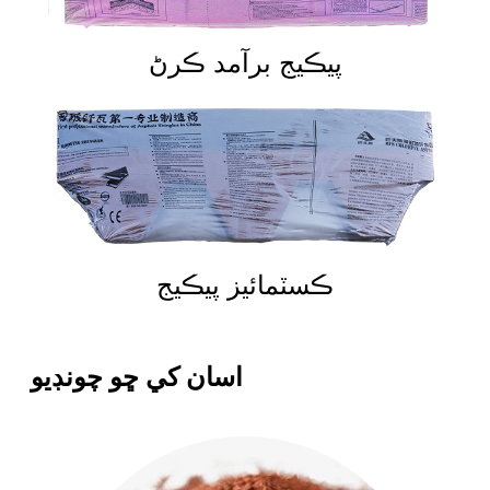
پيڪيج برآمد ڪرڻ
ڪسٽمائيز پيڪيج
اسان کي ڇو چونڊيو