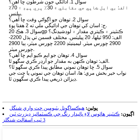
سوال 1. ادائگي جون شرطون ڇا آهن؟
الف: بي ايل ڪاپي جي مقابلي ۾ 30٪ پري پيڊ ۽ 70٪
بيلنس.
سوال 2. توهان جو اڳواڻي وقت ڇا آهي؟
ج: اسان کي توهان جي ادائيگي ملي ته 2 هفتا پوءِ.
سوال 3. هڪ 20gp ڪنٽينر ۾ ڪيتري مقدار ۾ لوڊشيڊنگ؟
الف: 950 ٿيلها، 20 پيليٽس. مختلف قسمن تي ٻڌل 2200-
2900 چورس ميٽر. ليمينيٽڊ 2200 چورس ميٽر، ٻيا 2900
چورس ميٽر.
سوال 4. توهان جو ايم ڪيو ايم ڇا آهي؟
الف: توهان ڪنهن به مقدار جو آرڊر ڪري سگهو ٿا.
سوال 5. ڇا توهان نموني مطابق پيدا ڪري سگهو ٿا؟
نواب خير بخش مري: ها، اسان توهان جي نموني يا ڇت جي
ڊيزائن ذريعي پيدا ڪري سگهون ٿا.
پوئين:
هيڪساگونل بٽيومين ڇت واري شنگل
اڳيون:
ڪنٽينر هائوس لاءِ پائيدار رنگ جي ڪسٽمائيز ڊيزرٽ ٽين
3 ٽيب اسفالٽ شنگلز