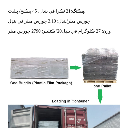
21 ٽڪرا في بنڊل، 45 پيڪيج/ پيليٽ،
پيڪنگ:
چورس ميٽر/بنڊل: 3.10 چورس ميٽر في بنڊل
وزن: 27 ڪلوگرام في بنڊل
20' ڪنٽينر: 2790 چورس ميٽر