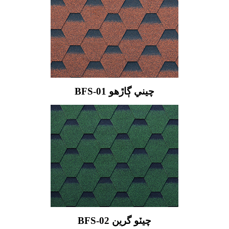
BFS-01 چيني ڳاڙهو
BFS-02 چيٽو گرين