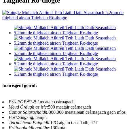
Taighean Ro-thogte
tuairisgeul goirid:
Prìs FOB:
$3-5 / meatair ceàrnagach
Meud Òrdugh as ìsle:
500 meatair ceàrnagach
Comas Solarachaidh:
300,000 meatairean ceàrnagach gach mìos
Port:
Singang, tianjin
Teirmichean Pàighidh:
L/C aig an t-sealladh, T/T
Frith-aghaidh gaoithe:
130km/u