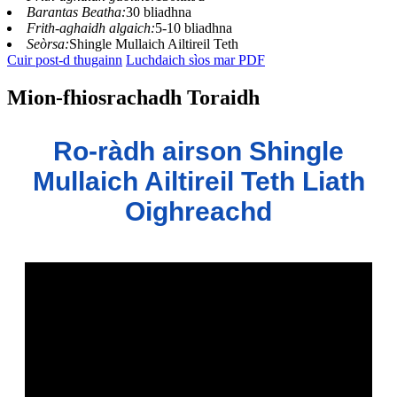
Barantas Beatha:
30 bliadhna
Frith-aghaidh algaich:
5-10 bliadhna
Seòrsa:
Shingle Mullaich Ailtireil Teth
Cuir post-d thugainn
Luchdaich sìos mar PDF
Mion-fhiosrachadh Toraidh
Ro-ràdh airson Shingle
Mullaich Ailtireil Teth Liath
Oighreachd