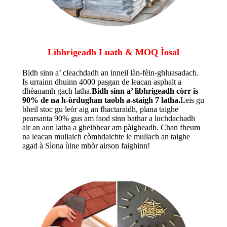
Lìbhrigeadh Luath & MOQ Ìosal
Bidh sinn a’ cleachdadh an inneil làn-fèin-ghluasadach.
Is urrainn dhuinn 4000 pasgan de leacan asphalt a
dhèanamh gach latha.
Bidh sinn a’ lìbhrigeadh còrr is
90% de na h-òrdughan taobh a-staigh 7 latha.
Leis gu
bheil stoc gu leòr aig an fhactaraidh, plana taighe
pearsanta 90% gus am faod sinn bathar a luchdachadh
air an aon latha a gheibhear am pàigheadh. Chan fheum
na leacan mullaich còmhdaichte le mullach an taighe
agad à Sìona ùine mhòr airson faighinn!