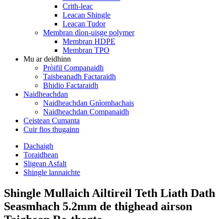
Crith-leac
Leacan Shingle
Leacan Tudor
Membran dìon-uisge polymer
Membran HDPE
Membran TPO
Mu ar deidhinn
Pròifil Companaidh
Taisbeanadh Factaraidh
Bhidio Factaraidh
Naidheachdan
Naidheachdan Gnìomhachais
Naidheachdan Companaidh
Ceistean Cumanta
Cuir fios thugainn
Dachaigh
Toraidhean
Sligean Asfalt
Shingle lannaichte
Shingle Mullaich Ailtireil Teth Liath Dath
Seasmhach 5.2mm de thighead airson