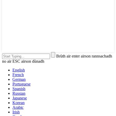
Brùth air enter airson rannsachadh
no air ESC airson dùnadh
English
French
German
Portuguese
Spanish
Russian
Japanese
Korean
Arabic
Irish