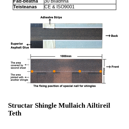
Fad-beatha
30 bliadhna
Teisteanas
CE & ISO9001
Structar Shingle Mullaich Ailtireil
Teth