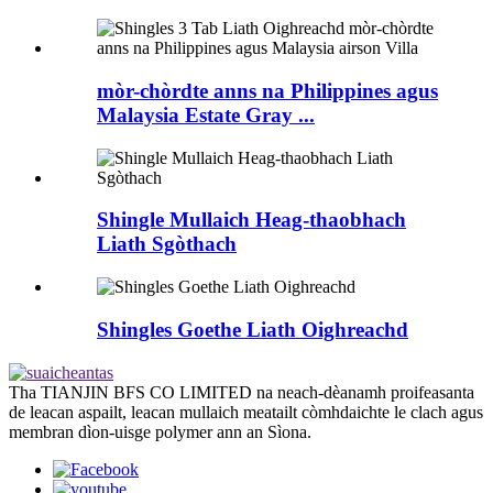
mòr-chòrdte anns na Philippines agus
Malaysia Estate Gray ...
Shingle Mullaich Heag-thaobhach
Liath Sgòthach
Shingles Goethe Liath Oighreachd
Tha TIANJIN BFS CO LIMITED na neach-dèanamh proifeasanta
de leacan aspailt, leacan mullaich meatailt còmhdaichte le clach agus
membran dìon-uisge polymer ann an Sìona.