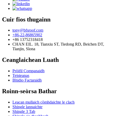
Cuir fios thugainn
tony@bfsroof.com
+86-22-86865902
+86 13752318418
CHAN EIL. 18, Tianxiu ST, Tiedong RD, Beichen DT,
Tianjin, Sìona
Ceanglaichean Luath
Pròifil Companaidh
Teisteanas
Bhidio Factaraidh
Roinn-seòrsa Bathar
Leacan mullaich còmhdaichte le clach
Shingle lannaichte
Shingle 3 Tab