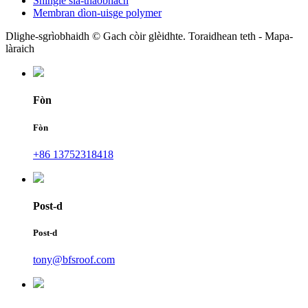
Shingle sia-thaobhach
Membran dìon-uisge polymer
Dlighe-sgrìobhaidh © Gach còir glèidhte. Toraidhean teth - Mapa-
làraich
Fòn
Fòn
+86 13752318418
Post-d
Post-d
tony@bfsroof.com