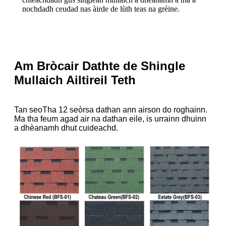
nochdadh ceudad nas àirde de lùth teas na grèine.
Am Bròcair Dathte de Shingle
Mullaich Ailtireil Teth
T
an seo
Tha 12 seòrsa dathan ann airson do roghainn.
Ma tha feum agad air na dathan eile, is urrainn dhuinn
a dhèanamh dhut cuideachd.