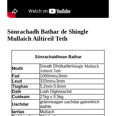
Sònrachadh Bathar de Shingle
Mullaich Ailtireil Teth
Sònrachaidhean Bathar
Sreath Dhùbailte
Shingle Mullaich
Modh
Ailtireil Teth
Fad
1000mm±3mm
Leud
333mm±3mm
Tiughas
5.2mm-5.6mm
Dath
Liath Oighreachd
Cuideam
27kg ± 0.5kg
gràinneagan uachdar gainmhich
Uachdar
dathte
Iarrtas
Mullach