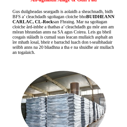
Gus duilgheadas seargadh is aolaidh a sheachnadh, bidh
BFS a’ cleachdadh sgoltagan cloiche bho
BUIDHEANN
CARLAC, CL-Rock
san Fhraing. Mar na sgoltagan
cloiche àrd-inbhe a thathas a’ cleachdadh gu mòr ann am
mòran bhrandan anns na SA agus Coirea. Leis gu bheil
cosgais stàladh is cumail suas leacan mullaich asphalt an
ìre mhath ìosal, bheir e barrachd luach don t-sealbhadair
seilbh anns na 20 bliadhna a tha e na shuidhe air mullach
an togalaich.