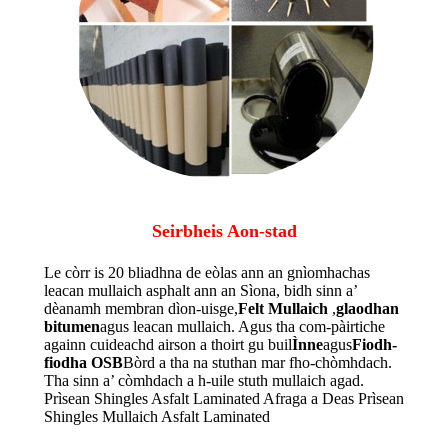
Seirbheis Aon-stad
Le còrr is 20 bliadhna de eòlas ann an gnìomhachas
leacan mullaich asphalt ann an Sìona, bidh sinn a’
dèanamh membran dìon-uisge,
Felt Mullaich
,
glaodhan
bitumen
agus leacan mullaich. Agus tha com-pàirtiche
againn cuideachd airson a thoirt gu buil
Ìnne
agus
Fiodh-
fiodha OSB
Bòrd a tha na stuthan mar fho-chòmhdach.
Tha sinn a’ còmhdach a h-uile stuth mullaich agad.
Prìsean Shingles Asfalt Laminated Afraga a Deas Prìsean
Shingles Mullaich Asfalt Laminated