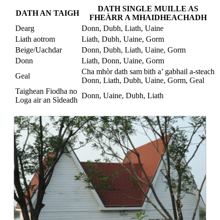
DATH SINGLE MUILLE AS
DATH AN TAIGH
FHEÀRR A MHAIDHEACHADH
Dearg
Donn, Dubh, Liath, Uaine
Liath aotrom
Liath, Dubh, Uaine, Gorm
Beige/Uachdar
Donn, Dubh, Liath, Uaine, Gorm
Donn
Liath, Donn, Uaine, Gorm
Cha mhòr dath sam bith a’ gabhail a-steach
Geal
Donn, Liath, Dubh, Uaine, Gorm, Geal
Taighean Fiodha no
Donn, Uaine, Dubh, Liath
Loga air an Sìdeadh