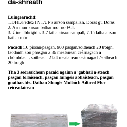
dà-shreath
Luingearachd:
1.DHL/Fedex/TNT/UPS airson sampallan, Doras gu Doras
2. Air muir airson bathar mòr no FCL
3. Ùine lìbhrigidh: 3-7 latha airson sampall, 7-15 latha airson
bathar mòr
Pacadh:
16 pìosan/pasgan, 900 pasgan/soitheach 20 troigh,
faodaidh aon phasgan 2.36 meatairean ceàrnagach a
chòmhdach, soitheach 2124 meatairean ceàrnagach/soitheach
20 troigh
Tha 3 seòrsaichean pacaid againn a’ gabhail a-steach
pasgan follaiseach, pasgan luingeis àbhaisteach, pasgan
gnàthaichte. Dathan Shingle Mullaich Ailtireil Mòr-
reiceadairean