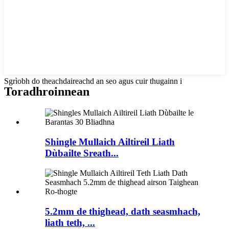
Sgrìobh do theachdaireachd an seo agus cuir thugainn i
Toradh
roinnean
Shingle Mullaich Ailtireil Liath
Dùbailte Sreath...
5.2mm de thighead, dath seasmhach,
liath teth, ...