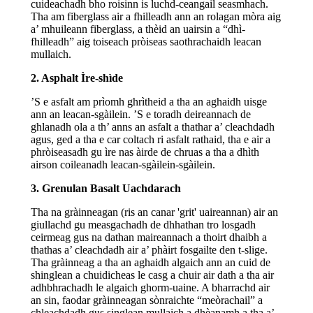
cuideachadh bho roisinn is luchd-ceangail seasmhach.
Tha am fiberglass air a fhilleadh ann an rolagan mòra aig
a’ mhuileann fiberglass, a thèid an uairsin a “dhì-
fhilleadh” aig toiseach pròiseas saothrachaidh leacan
mullaich.
2. Asphalt Ìre-shìde
’S e asfalt am prìomh ghrìtheid a tha an aghaidh uisge
ann an leacan-sgàilein. ’S e toradh deireannach de
ghlanadh ola a th’ anns an asfalt a thathar a’ cleachdadh
agus, ged a tha e car coltach ri asfalt rathaid, tha e air a
phròiseasadh gu ìre nas àirde de chruas a tha a dhìth
airson coileanadh leacan-sgàilein-sgàilein.
3. Grenulan Basalt Uachdarach
Tha na gràinneagan (ris an canar 'grit' uaireannan) air an
giullachd gu measgachadh de dhhathan tro losgadh
ceirmeag gus na dathan maireannach a thoirt dhaibh a
thathas a’ cleachdadh air a’ phàirt fosgailte den t-slige.
Tha gràinneag a tha an aghaidh algaich ann an cuid de
shinglean a chuidicheas le casg a chuir air dath a tha air
adhbhrachadh le algaich ghorm-uaine. A bharrachd air
an sin, faodar gràinneagan sònraichte “meòrachail” a
chleachdadh gus singlean mullaich a dhèanamh a tha a’