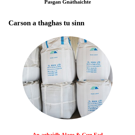
Pasgan Gnàthaichte
Carson a thaghas tu sinn
An-aghaidh Alage & Gun Fad