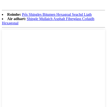
Roimhe:
Prìs Shingles Bitumen Hexagoal Seachd Liath
Air adhart:
Shingle Mullaich Asphalt Fiberglass Cofaidh
Hexagonal