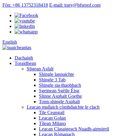
Fòn: +86 13752318418
E-mail: tony@bfsroof.com
English
Dachaigh
Toraidhean
Sligean Asfalt
Shingle lannaichte
Shingle 3 Tab
Shingle sia-thaobhach
Sgeinean Sgèile Èisg
Slinne Asphalt Goethe
Tonn-shingle Asphalt
Leacan mullaich còmhdaichte le clach
Tile Ceangail
Leacan Golan
Tìlean Milano
Leacan Clasaigeach Nuadh-aimsireil
Leacan Ròmanach