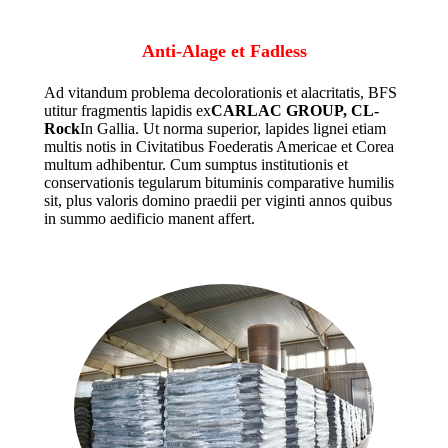
Anti-Alage et Fadless
Ad vitandum problema decolorationis et alacritatis, BFS
utitur fragmentis lapidis ex
CARLAC GROUP, CL-
Rock
In Gallia. Ut norma superior, lapides lignei etiam
multis notis in Civitatibus Foederatis Americae et Corea
multum adhibentur. Cum sumptus institutionis et
conservationis tegularum bituminis comparative humilis
sit, plus valoris domino praedii per viginti annos quibus
in summo aedificio manent affert.