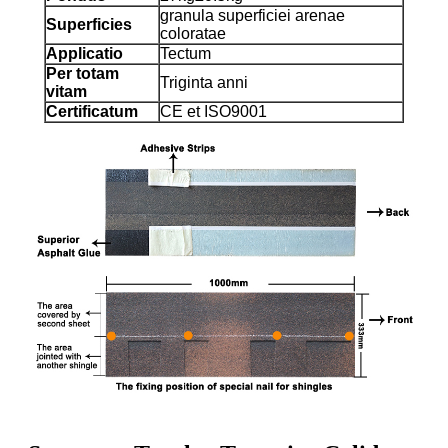
granula superficiei arenae
Superficies
coloratae
Applicatio
Tectum
Per totam
Triginta anni
vitam
Certificatum
CE et ISO9001