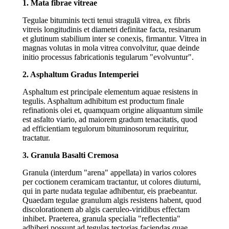
1. Mata fibrae vitreae
Tegulae bituminis tecti tenui stragulā vitrea, ex fibris
vitreis longitudinis et diametri definitae facta, resinarum
et glutinum stabilium inter se conexis, firmantur. Vitrea in
magnas volutas in mola vitrea convolvitur, quae deinde
initio processus fabricationis tegularum "evolvuntur".
2. Asphaltum Gradus Intemperiei
Asphaltum est principale elementum aquae resistens in
tegulis. Asphaltum adhibitum est productum finale
refinationis olei et, quamquam origine aliquantum simile
est asfalto viario, ad maiorem gradum tenacitatis, quod
ad efficientiam tegulorum bituminosorum requiritur,
tractatur.
3. Granula Basalti Cremosa
Granula (interdum "arena" appellata) in varios colores
per coctionem ceramicam tractantur, ut colores diuturni,
qui in parte nudata tegulae adhibentur, eis praebeantur.
Quaedam tegulae granulum algis resistens habent, quod
discolorationem ab algis caeruleo-viridibus effectam
inhibet. Praeterea, granula specialia "reflectentia"
adhiberi possunt ad tegulas tectorias faciendas quae