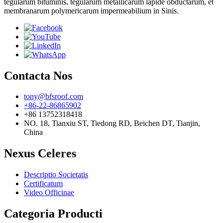
tegularum bituminis, tegularum metallicarum lapide obductarum, et
membranarum polymericarum impermeabilium in Sinis.
Contacta Nos
tony@bfsroof.com
+86-22-86865902
+86 13752318418
NO. 18, Tianxiu ST, Tiedong RD, Beichen DT, Tianjin,
China
Nexus Celeres
Descriptio Societatis
Certificatum
Video Officinae
Categoria Producti