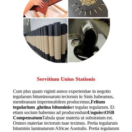
Servitium Unius Stationis
Cum plus quam viginti annos experientiae in negotio
tegularum bituminosarum tectorum in Sinis habeamus,
membranam impermeabilem producemus,
Feltum
tegularium
,
glutina bituminis
et tegulas tegularum. Et
etiam socium habemus ad producendum
Unguis
et
OSB
Compensatum
Tabula quae materia ut substratum est.
Omnes materiae tectorum tuae teximus. Pretia tegularum
bituminis laminatarum Africae Australis. Pretia tegularum