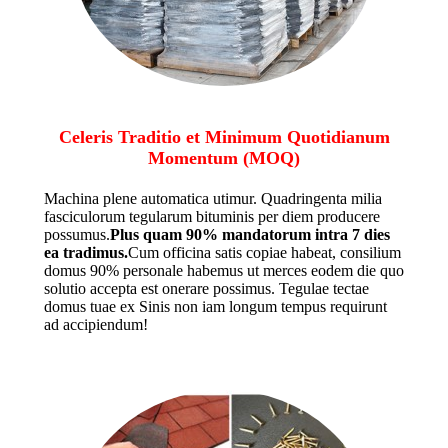
Celeris Traditio et Minimum Quotidianum
Momentum (MOQ)
Machina plene automatica utimur. Quadringenta milia
fasciculorum tegularum bituminis per diem producere
possumus.
Plus quam 90% mandatorum intra 7 dies
ea tradimus.
Cum officina satis copiae habeat, consilium
domus 90% personale habemus ut merces eodem die quo
solutio accepta est onerare possimus. Tegulae tectae
domus tuae ex Sinis non iam longum tempus requirunt
ad accipiendum!