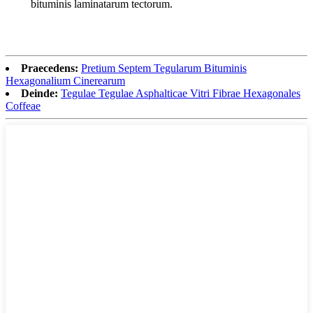
bituminis laminatarum tectorum.
Praecedens:
Pretium Septem Tegularum Bituminis
Hexagonalium Cinerearum
Deinde:
Tegulae Tegulae Asphalticae Vitri Fibrae Hexagonales
Coffeae