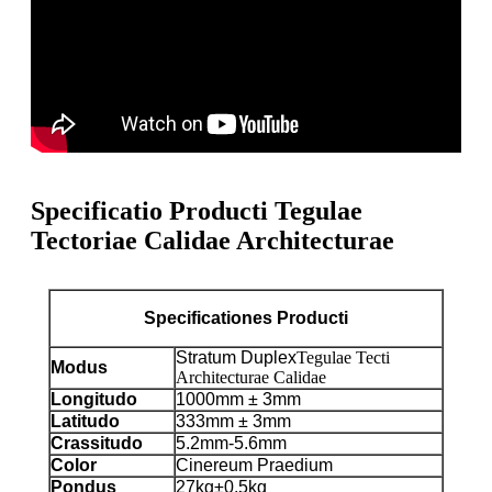
Specificatio Producti Tegulae
Tectoriae Calidae Architecturae
Specificationes Producti
Stratum Duplex
Tegulae Tecti
Modus
Architecturae Calidae
Longitudo
1000mm ± 3mm
Latitudo
333mm ± 3mm
Crassitudo
5.2mm-5.6mm
Color
Cinereum Praedium
Pondus
27kg±0.5kg