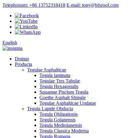
Telephonum: +86 13752318418
E-mail: tony@bfsroof.com
English
Domus
Producta
Tegulae Asphalticae
Tegula laminata
Tegulae Tres Tabulæ
Tegula Hexagonalis
Squamae Piscium Tegula
Goethe Asphalt Shingle
Tegulae Asphalticae Undatae
Tegula Lapide Obducta
Tegula Obligationis
Tegula Golanensis
Tegula Mediolanensis
Tegula Classica Moderna
Tegula Romana