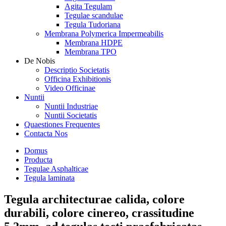
Agita Tegulam
Tegulae scandulae
Tegula Tudoriana
Membrana Polymerica Impermeabilis
Membrana HDPE
Membrana TPO
De Nobis
Descriptio Societatis
Officina Exhibitionis
Video Officinae
Nuntii
Nuntii Industriae
Nuntii Societatis
Quaestiones Frequentes
Contacta Nos
Domus
Producta
Tegulae Asphalticae
Tegula laminata
Tegula architecturae calida, colore
durabili, colore cinereo, crassitudine