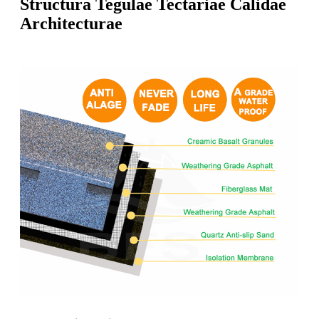
Structura Tegulae Tectariae Calidae
Architecturae