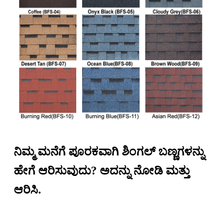
ನಿಮ್ಮ ಮನೆಗೆ ಪೂರಕವಾಗಿ ಶಿಂಗಲ್ ಬಣ್ಣಗಳನ್ನು
ಹೇಗೆ ಆರಿಸುವುದು? ಅದನ್ನು ನೋಡಿ ಮತ್ತು
ಆರಿಸಿ.