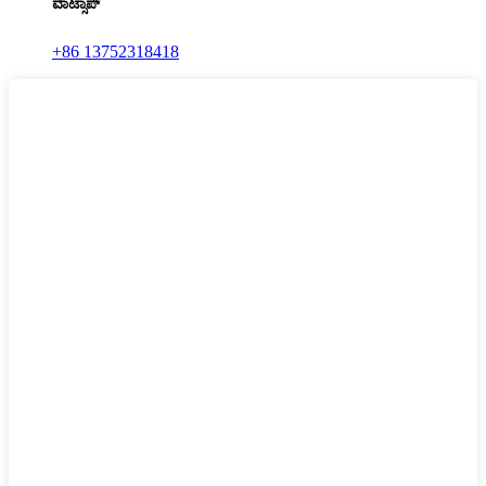
ವಾಟ್ಸಾಪ್
+86 13752318418