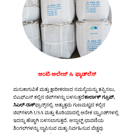
ಆಂಟಿ-ಅಲೇಜ್ & ಫ್ಯಾಡ್‌ಲೆಸ್
ಮಸುಕಾಗುವಿಕೆ ಮತ್ತು ಕ್ಷಾರೀಕರಣದ ಸಮಸ್ಯೆಯನ್ನು ತಪ್ಪಿಸಲು,
ಬಿಎಫ್‌ಎಸ್ ಕಲ್ಲಿನ ಚಿಪ್‌ಗಳನ್ನು ಬಳಸುತ್ತದೆ
ಕಾರ್ಲಾಕ್ ಗ್ರೂಪ್,
ಸಿಎಲ್-ರಾಕ್
ಫ್ರಾನ್ಸ್‌ನಲ್ಲಿ. ಅತ್ಯುತ್ತಮ ಗುಣಮಟ್ಟದ ಕಲ್ಲಿನ
ಚಿಪ್‌ಗಳಾಗಿ USA ಮತ್ತು ಕೊರಿಯಾದಲ್ಲಿ ಅನೇಕ ಬ್ರ್ಯಾಂಡ್‌ಗಳಲ್ಲಿ
ಇದನ್ನು ಹೆಚ್ಚಾಗಿ ಬಳಸಲಾಗುತ್ತದೆ. ಆಸ್ಫಾಲ್ಟ್ ಛಾವಣಿಯ
ಶಿಂಗಲ್‌ಗಳನ್ನು ಸ್ಥಾಪಿಸುವ ಮತ್ತು ನಿರ್ವಹಿಸುವ ವೆಚ್ಚವು