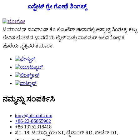
ಎಸ್ಟೇಟ್ ಗ್ರೇ ಗೋಥೆ ಶಿಂಗಲ್ಸ್
ಟಿಯಾಂಜಿನ್ ಬಿಎಫ್‌ಎಸ್ ಕೊ ಲಿಮಿಟೆಡ್ ಚೀನಾದಲ್ಲಿ ಆಸ್ಫಾಲ್ಟ್ ಶಿಂಗಲ್ಸ್, ಕಲ್ಲು
ಲೇಪಿತ ಲೋಹದ ಛಾವಣಿಯ ಟೈಲ್ ಮತ್ತು ಪಾಲಿಮರ್ ಜಲನಿರೋಧಕ
ಪೊರೆಯ ವೃತ್ತಿಪರ ತಯಾರಕ.
ನಮ್ಮನ್ನು ಸಂಪರ್ಕಿಸಿ
tony@bfsroof.com
+86-22-86865902
+86 13752318418
ಸಂ. 18, ಟಿಯಾನ್ಕ್ಸಿಯು ST, ಟೈಡಾಂಗ್ RD, ಬೀಚೆನ್ DT,