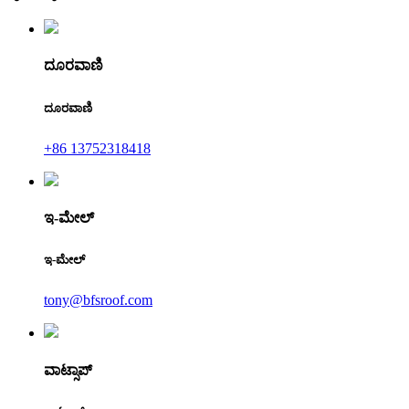
ದೂರವಾಣಿ
ದೂರವಾಣಿ
+86 13752318418
ಇ-ಮೇಲ್
ಇ-ಮೇಲ್
tony@bfsroof.com
ವಾಟ್ಸಾಪ್