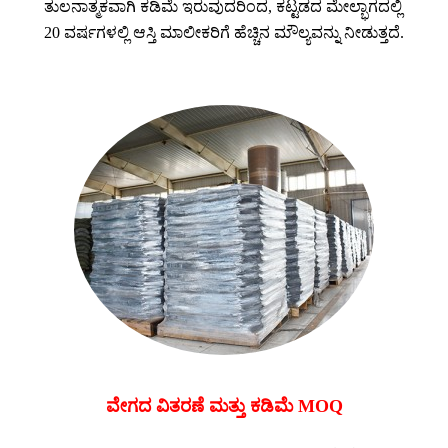
ತುಲನಾತ್ಮಕವಾಗಿ ಕಡಿಮೆ ಇರುವುದರಿಂದ, ಕಟ್ಟಡದ ಮೇಲ್ಭಾಗದಲ್ಲಿ
20 ವರ್ಷಗಳಲ್ಲಿ ಆಸ್ತಿ ಮಾಲೀಕರಿಗೆ ಹೆಚ್ಚಿನ ಮೌಲ್ಯವನ್ನು ನೀಡುತ್ತದೆ.
ವೇಗದ ವಿತರಣೆ ಮತ್ತು ಕಡಿಮೆ MOQ