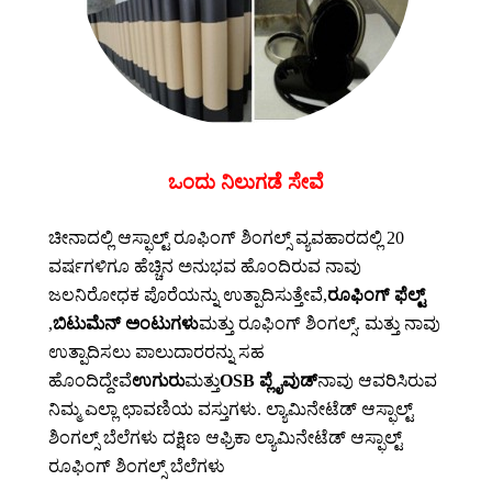
ಒಂದು ನಿಲುಗಡೆ ಸೇವೆ
ಚೀನಾದಲ್ಲಿ ಆಸ್ಫಾಲ್ಟ್ ರೂಫಿಂಗ್ ಶಿಂಗಲ್ಸ್ ವ್ಯವಹಾರದಲ್ಲಿ 20
ವರ್ಷಗಳಿಗೂ ಹೆಚ್ಚಿನ ಅನುಭವ ಹೊಂದಿರುವ ನಾವು
ಜಲನಿರೋಧಕ ಪೊರೆಯನ್ನು ಉತ್ಪಾದಿಸುತ್ತೇವೆ,
ರೂಫಿಂಗ್ ಫೆಲ್ಟ್
,
ಬಿಟುಮೆನ್ ಅಂಟುಗಳು
ಮತ್ತು ರೂಫಿಂಗ್ ಶಿಂಗಲ್ಸ್. ಮತ್ತು ನಾವು
ಉತ್ಪಾದಿಸಲು ಪಾಲುದಾರರನ್ನು ಸಹ
ಹೊಂದಿದ್ದೇವೆ
ಉಗುರು
ಮತ್ತು
OSB ಪ್ಲೈವುಡ್
ನಾವು ಆವರಿಸಿರುವ
ನಿಮ್ಮ ಎಲ್ಲಾ ಛಾವಣಿಯ ವಸ್ತುಗಳು. ಲ್ಯಾಮಿನೇಟೆಡ್ ಆಸ್ಫಾಲ್ಟ್
ಶಿಂಗಲ್ಸ್ ಬೆಲೆಗಳು ದಕ್ಷಿಣ ಆಫ್ರಿಕಾ ಲ್ಯಾಮಿನೇಟೆಡ್ ಆಸ್ಫಾಲ್ಟ್
ರೂಫಿಂಗ್ ಶಿಂಗಲ್ಸ್ ಬೆಲೆಗಳು