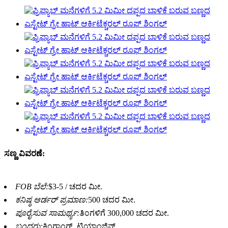
ಸಣ್ಣ ವಿವರಣೆ:
FOB ಬೆಲೆ:
$3-5 / ಚದರ ಮೀ.
ಕನಿಷ್ಠ ಆರ್ಡರ್ ಪ್ರಮಾಣ:
500 ಚದರ ಮೀ.
ಪೂರೈಸುವ ಸಾಮರ್ಥ್ಯ:
ತಿಂಗಳಿಗೆ 300,000 ಚದರ ಮೀ.
ಬಂದರು:
ಕ್ಸಿಂಗಾಂಗ್, ಟಿಯಾಂಜಿನ್