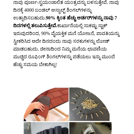
ನಾವು ಪೂರ್ಣ-ಸ್ವಯಂಚಾಲಿತ ಯಂತ್ರವನ್ನು ಬಳಸುತ್ತೇವೆ. ನಾವು
ದಿನಕ್ಕೆ 4000 ಬಂಡಲ್ ಆಸ್ಫಾಲ್ಟ್ ಶಿಂಗಲ್‌ಗಳನ್ನು
ಉತ್ಪಾದಿಸಬಹುದು.
90% ಕ್ಕಿಂತ ಹೆಚ್ಚು ಆರ್ಡರ್‌ಗಳನ್ನು ನಾವು 7
ದಿನಗಳಲ್ಲಿ ತಲುಪಿಸುತ್ತೇವೆ.
ಕಾರ್ಖಾನೆಯಲ್ಲಿ ಸಾಕಷ್ಟು ಸ್ಟಾಕ್
ಇರುವುದರಿಂದ, 90% ವೈಯಕ್ತಿಕ ಮನೆ ಯೋಜನೆ, ಪಾವತಿಯನ್ನು
ಸ್ವೀಕರಿಸಿದ ಅದೇ ದಿನದಂದು ನಾವು ಸರಕುಗಳನ್ನು ಲೋಡ್
ಮಾಡಬಹುದು. ಚೀನಾದಿಂದ ನಿಮ್ಮ ಮನೆಯ ಛಾವಣಿಯ
ಮುಚ್ಚಿದ ರೂಫಿಂಗ್ ಶಿಂಗಲ್‌ಗಳನ್ನು ಪಡೆಯಲು ಇನ್ನು ಮುಂದೆ
ಹೆಚ್ಚು ಸಮಯ ಬೇಕಾಗಿಲ್ಲ!