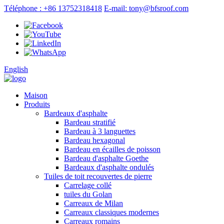
Téléphone : +86 13752318418
E-mail: tony@bfsroof.com
English
Maison
Produits
Bardeaux d'asphalte
Bardeau stratifié
Bardeau à 3 languettes
Bardeau hexagonal
Bardeau en écailles de poisson
Bardeau d'asphalte Goethe
Bardeaux d'asphalte ondulés
Tuiles de toit recouvertes de pierre
Carrelage collé
tuiles du Golan
Carreaux de Milan
Carreaux classiques modernes
Carreaux romains