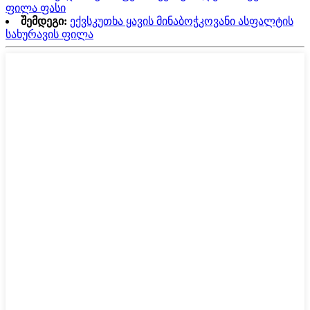
ფილა ფასი
შემდეგი:
ექვსკუთხა ყავის მინაბოჭკოვანი ასფალტის
სახურავის ფილა