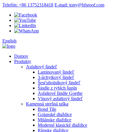
Telefón: +86 13752318418
E-mail: tony@bfsroof.com
English
Domov
Produkty
Asfaltový šindeľ
Laminovaný šindeľ
3-úchytkový šindeľ
Šesťuholníkový šindeľ
Šindle z rybích šupín
Asfaltové šindle Goethe
Vlnový asfaltový šindeľ
Kamenná strešná taška
Bond Tile
Golanské dlaždice
Milánske dlaždice
Moderné klasické dlaždice
Rímske dlaždice