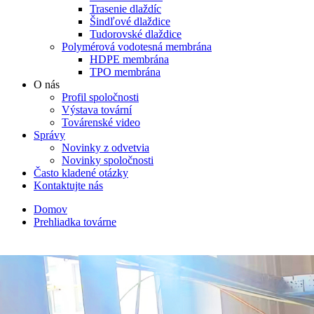
Trasenie dlaždíc
Šindľové dlaždice
Tudorovské dlaždice
Polymérová vodotesná membrána
HDPE membrána
TPO membrána
O nás
Profil spoločnosti
Výstava tovární
Továrenské video
Správy
Novinky z odvetvia
Novinky spoločnosti
Často kladené otázky
Kontaktujte nás
Domov
Prehliadka továrne