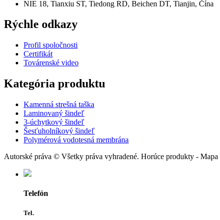
NIE 18, Tianxiu ST, Tiedong RD, Beichen DT, Tianjin, Čína
Rýchle odkazy
Profil spoločnosti
Certifikát
Továrenské video
Kategória produktu
Kamenná strešná taška
Laminovaný šindeľ
3-úchytkový šindeľ
Šesťuholníkový šindeľ
Polymérová vodotesná membrána
Autorské práva © Všetky práva vyhradené. Horúce produkty - Mapa 
Telefón
Tel.