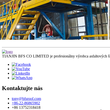
TIANJIN BFS CO LIMITED je profesionálny výrobca asfaltových ši
Kontaktujte nás
tony@bfsroof.com
+86-22-86865902
+86 13752318418