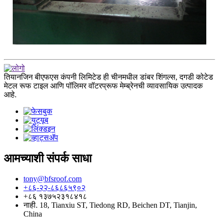
तियानजिन बीएफएस कंपनी लिमिटेड ही चीनमधील डांबर शिंगल्स, दगडी कोटेड
मेटल रूफ टाइल आणि पॉलिमर वॉटरप्रूफ मेम्ब्रेनची व्यावसायिक उत्पादक
आहे.
आमच्याशी संपर्क साधा
tony@bfsroof.com
+८६-२२-८६८६५९०२
+८६ १३७५२३१८४१८
नाही. 18, Tianxiu ST, Tiedong RD, Beichen DT, Tianjin,
China