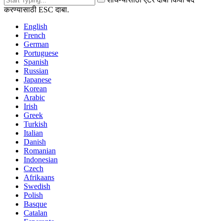
करण्यासाठी ESC दाबा.
English
French
German
Portuguese
Spanish
Russian
Japanese
Korean
Arabic
Irish
Greek
Turkish
Italian
Danish
Romanian
Indonesian
Czech
Afrikaans
Swedish
Polish
Basque
Catalan