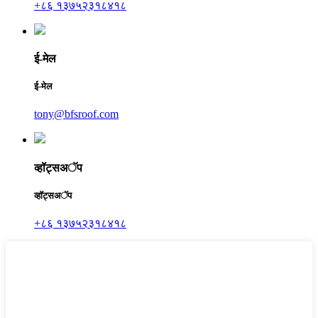
+८६ १३७५२३१८४१८
ई-मेल
ई-मेल
tony@bfsroof.com
व्हॉट्सअॅप
व्हॉट्सअॅप
+८६ १३७५२३१८४१८