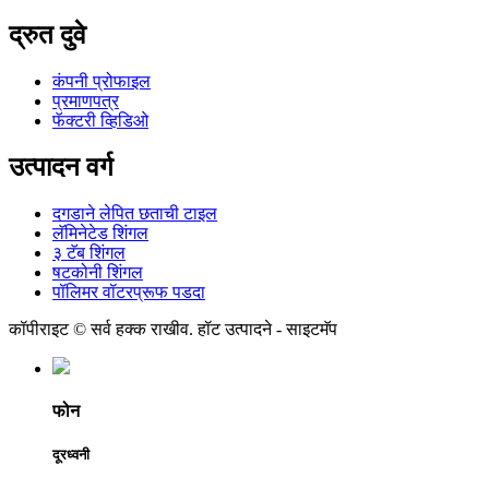
द्रुत दुवे
कंपनी प्रोफाइल
प्रमाणपत्र
फॅक्टरी व्हिडिओ
उत्पादन वर्ग
दगडाने लेपित छताची टाइल
लॅमिनेटेड शिंगल
३ टॅब शिंगल
षटकोनी शिंगल
पॉलिमर वॉटरप्रूफ पडदा
कॉपीराइट © सर्व हक्क राखीव. हॉट उत्पादने - साइटमॅप
फोन
दूरध्वनी