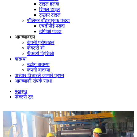
टाइल हलवा
शिंगल टाइल
ट्यूडर टाइल
पॉलिमर वॉटरप्रूफ पडदा
एचडीपीई पडदा
टीपीओ पडदा
आमच्याबद्दल
कंपनी प्रोफाइल
फॅक्टरी शो
फॅक्टरी व्हिडिओ
बातम्या
उद्योग बातम्या
कंपनी बातम्या
वारंवार विचारले जाणारे प्रश्न
आमच्याशी संपर्क साधा
मुखपृष्ठ
फॅक्टरी टूर