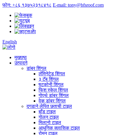
फोन: +८६ १३७५२३१८४१८
E-mail: tony@bfsroof.com
English
मुखपृष्ठ
उत्पादने
डांबर शिंगल
लॅमिनेटेड शिंगल
३ टॅब शिंगल
षटकोनी शिंगल
फिश स्केल शिंगल
गोएथे डांबर शिंगल
वेव्ह डांबर शिंगल
दगडाने लेपित छताची टाइल
बाँड टाइल
गोलन टाइल
मिलानो टाइल
आधुनिक क्लासिक टाइल
रोमन टाइल