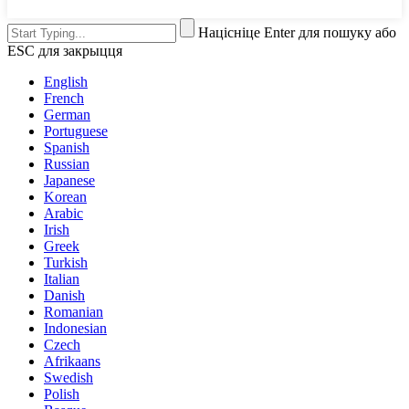
Націсніце Enter для пошуку або
ESC для закрыцця
English
French
German
Portuguese
Spanish
Russian
Japanese
Korean
Arabic
Irish
Greek
Turkish
Italian
Danish
Romanian
Indonesian
Czech
Afrikaans
Swedish
Polish