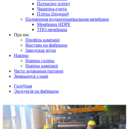
Патрасіце плітку
Чарапіца-гонта
Плітка Цюдораў
Палімерная воданепранікальная мембрана
Мембрана HDPE
ТПО-мембрана
Пра нас
Профіль кампаніі
Выстава на фабрыцы
Заводскае відэа
Навіны
Навіны галіны
Навіны кампаніі
Часта задаваныя пытанні
Звяжыцеся з намі
Галоўная
Экскурсія па фабрыцы