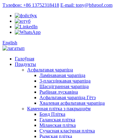
Тэлефон: +86 13752318418
E-mail: tony@bfsroof.com
English
Галоўная
Прадукты
Асфальтавая чарапіца
Ламінаваная чарапіца
3-пласцінкавая чарапіца
Шасцігранная чарапіца
Рыбіная лускавіна
Асфальтавая чарапіца Гётэ
Хвалевая асфальтавая чарапіца
Каменная плітка з пакрыццём
Бонд Плітка
Галанская плітка
Міланская плітка
Сучасная класічная плітка
Рымская плітка