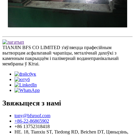
TIANJIN BFS CO LIMITED з'яўляецца прафесійным
вытворцам асфальтавай чарапіцы, металічнай дахоўкі з
каменным пакрыццём і палімернай воданепранікальнай
мембраны ў Кітаі.
Звяжыцеся з намі
tony@bfsroof.com
+86-22-86865902
+86 13752318418
НЕ. 18, Tianxiu ST, Tiedong RD, Beichen DT, Цяньцзінь,