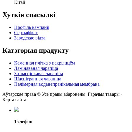
Кітай
Хуткія спасылкі
Профіль кампаніі
Сертыфікат
Заводскае відэа
Катэгорыя прадукту
Каменная плітка з пакрыццём
Ламінаваная чарапіца
3-пласцінкавая чарапіца
Шасцігранная чарапіца
Палімерная воданепранікальная мембрана
Аўтарскае права © Усе правы абаронены. Гарачыя тавары -
Карта сайта
Тэлефон