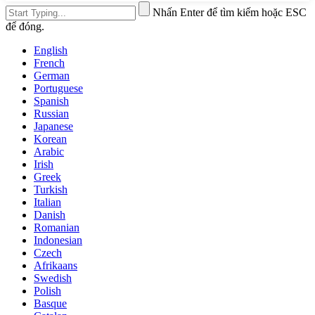
Nhấn Enter để tìm kiếm hoặc ESC
để đóng.
English
French
German
Portuguese
Spanish
Russian
Japanese
Korean
Arabic
Irish
Greek
Turkish
Italian
Danish
Romanian
Indonesian
Czech
Afrikaans
Swedish
Polish
Basque