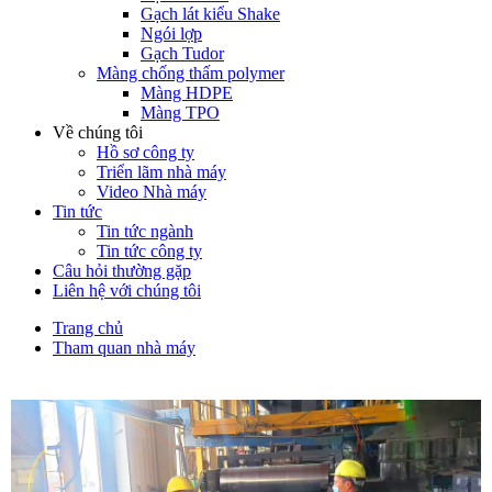
Gạch lát kiểu Shake
Ngói lợp
Gạch Tudor
Màng chống thấm polymer
Màng HDPE
Màng TPO
Về chúng tôi
Hồ sơ công ty
Triển lãm nhà máy
Video Nhà máy
Tin tức
Tin tức ngành
Tin tức công ty
Câu hỏi thường gặp
Liên hệ với chúng tôi
Trang chủ
Tham quan nhà máy