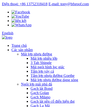
Điện thoại: +86 13752318418
E-mail: tony@bfsroof.com
English
Trang chủ
Các sản phẩm
Mái lợp nhựa đường
Mái lợp nhiều lớp
3 Tab Shingle
Mái ngói hình lục giác
Tấm lợp vảy cá
Tấm lợp nhựa đường Goethe
Mái lợp nhựa đường dạng sóng
Ngói lợp mái phủ đá
Gạch lát Bond
Gạch Golan
Gạch Milano
Gạch lát nền cổ điển hiện đại
Gạch La Mã