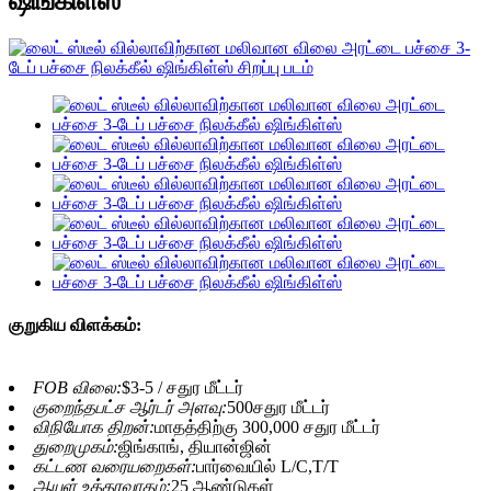
ஷிங்கிள்ஸ்
குறுகிய விளக்கம்:
FOB விலை:
$3-5 / சதுர மீட்டர்
குறைந்தபட்ச ஆர்டர் அளவு:
500சதுர மீட்டர்
விநியோக திறன்:
மாதத்திற்கு 300,000 சதுர மீட்டர்
துறைமுகம்:
ஜிங்காங், தியான்ஜின்
கட்டண வரையறைகள்:
பார்வையில் L/C,T/T
ஆயுள் உத்தரவாதம்:
25 ஆண்டுகள்