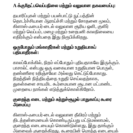
A க்கு
ll
தட்பவெப்பநிலை மற்றும் வலுவான தகவமைப்பு:
தயாரிப்புகள் மற்றும் பயன்பாட்டு நுட்பத்தின்
தொடர்ச்சியான ஆராய்ச்சி மற்றும் சோதனை மூலம்,
கிளாஸ்-ஃபைபர்-டைல் வலுவான சூரிய ஒளி, குளிர்
மற்றும் வெப்பம், மழை மற்றும் உறைபனி காலநிலையை
எதிர்க்கும் என்பதை இது நிரூபிக்கிறது.
ஒருபோதும் மங்காதீர்கள் மற்றும் உறுதியாகப்
பதியாதீர்கள்:
காலப்போக்கில், நிறம் எப்போதும் புதியதாகவே இருக்கும்.
பாசால்ட் என்பது ஒரு வகையான உறுதியான பொருள்,
தண்ணீரை உறிஞ்சவோ அல்லது கெட்டுப்போகாது.
நிறத்தின் நித்தியத்தை உறுதி செய்வதற்காக,
துகள்களை சாயமிட கூர்மையான சூடான மட்பாண்ட
முறையை நாங்கள் எடுத்துக்கொள்கிறோம்.
குறைந்த எடை மற்றும் சுற்றுச்சூழல் பாதுகாப்பு கூரை
அமைப்பு:
கிளாஸ்-ஃபைபர்-டைல் வலுவான தீவிரம் மற்றும்
திடத்தன்மையைக் கொண்டிருப்பது மட்டுமல்லாமல்,
குறைந்த எடையையும் கொண்டுள்ளது, இது தாங்கும்
அளவைக் குறைக்கிறது. கூரையின் மொத்த எடையைக்