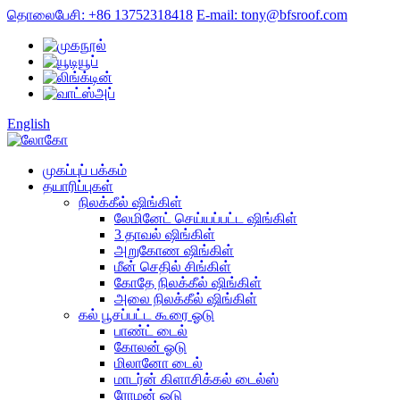
தொலைபேசி: +86 13752318418
E-mail: tony@bfsroof.com
English
முகப்புப் பக்கம்
தயாரிப்புகள்
நிலக்கீல் ஷிங்கிள்
லேமினேட் செய்யப்பட்ட ஷிங்கிள்
3 தாவல் ஷிங்கிள்
அறுகோண ஷிங்கிள்
மீன் செதில் சிங்கிள்
கோதே நிலக்கீல் ஷிங்கிள்
அலை நிலக்கீல் ஷிங்கிள்
கல் பூசப்பட்ட கூரை ஓடு
பாண்ட் டைல்
கோலன் ஓடு
மிலானோ டைல்
மாடர்ன் கிளாசிக்கல் டைல்ஸ்
ரோமன் ஓடு