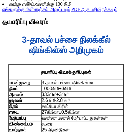
காற்று எதிர்ப்பு:
மணிக்கு 130 கிமீ
எங்களுக்கு மின்னஞ்சல் அனுப்பவும்
PDF ஆக பதிவிறக்கவும்
தயாரிப்பு விவரம்
3-தாவல் பச்சை நிலக்கீல்
ஷிங்கிள்ஸ் அறிமுகம்
தயாரிப்பு விவரக்குறிப்புகள்
பயன்முறை
3 தாவல் பச்சை ஷிங்கிள்ஸ்
நீளம்
1000மிமீ±3மிமீ
அகலம்
333மிமீ±3மிமீ
தடிமன்
2.6மிமீ-2.8மிமீ
நிறம்
சாட்டோ கிரீன்
எடை
27கிலோ±0.5கிலோ
மேற்பரப்பு
வண்ண மணல் மேற்பரப்பு துகள்கள்
விண்ணப்பம்
கூரை
வாழ்நாள்
25 ஆண்டுகள்