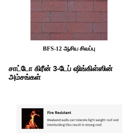
BFS-12 ஆசிய சிவப்பு
சாட்டோ கிரீன் 3-டேப் ஷிங்கிள்ஸின்
அம்சங்கள்