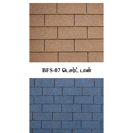
BFS-07 டெசர்ட் டான்