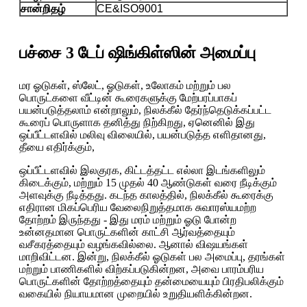
சான்றிதழ்
CE&ISO9001
பச்சை 3 டேப் ஷிங்கிள்ஸின் அமைப்பு
மர ஓடுகள், ஸ்லேட், ஓடுகள், உலோகம் மற்றும் பல
பொருட்களை வீட்டின் கூரைகளுக்கு மேற்பரப்பாகப்
பயன்படுத்தலாம் என்றாலும், நிலக்கீல் தேர்ந்தெடுக்கப்பட்ட
கூரைப் பொருளாக தனித்து நிற்கிறது, ஏனெனில் இது
ஒப்பீட்டளவில் மலிவு விலையில், பயன்படுத்த எளிதானது,
தீயை எதிர்க்கும்,
ஒப்பீட்டளவில் இலகுரக, கிட்டத்தட்ட எல்லா இடங்களிலும்
கிடைக்கும், மற்றும் 15 முதல் 40 ஆண்டுகள் வரை நீடிக்கும்
அளவுக்கு நீடித்தது. கடந்த காலத்தில், நிலக்கீல் கூரைக்கு
எதிரான மிகப்பெரிய வேலைநிறுத்தமாக சுவாரஸ்யமற்ற
தோற்றம் இருந்தது - இது மரம் மற்றும் ஓடு போன்ற
உன்னதமான பொருட்களின் காட்சி ஆர்வத்தையும்
வசீகரத்தையும் வழங்கவில்லை. ஆனால் விஷயங்கள்
மாறிவிட்டன. இன்று, நிலக்கீல் ஓடுகள் பல அமைப்பு, தரங்கள்
மற்றும் பாணிகளில் விற்கப்படுகின்றன, அவை பாரம்பரிய
பொருட்களின் தோற்றத்தையும் தன்மையையும் பிரதிபலிக்கும்
வகையில் நியாயமான முறையில் உறுதியளிக்கின்றன.