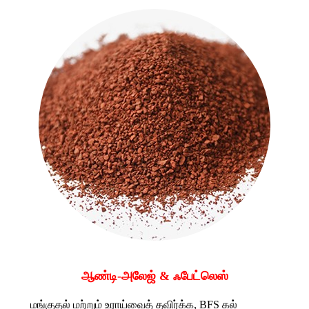
ஆண்டி-அலேஜ் & ஃபேட்லெஸ்
மங்குதல் மற்றும் உராய்வைத் தவிர்க்க, BFS கல்