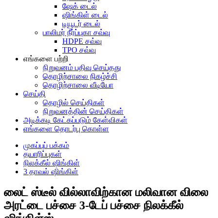
ஷேக் டைல்
ஷிங்கிள் டைல்
டியூடர் டைல்
பாலிமர் நீர்ப்புகா சவ்வு
HDPE சவ்வு
TPO சவ்வு
எங்களை பற்றி
நிறுவனம் பதிவு செய்தது
தொழிற்சாலை நிகழ்ச்சி
தொழிற்சாலை வீடியோ
செய்தி
தொழில் செய்திகள்
நிறுவனத்தின் செய்திகள்
அடிக்கடி கேட்கப்படும் கேள்விகள்
எங்களை தொடர்பு கொள்ள
முகப்புப் பக்கம்
தயாரிப்புகள்
நிலக்கீல் ஷிங்கிள்
3 தாவல் ஷிங்கிள்
லைட் ஸ்டீல் வில்லாவிற்கான மலிவான விலை
அரட்டை பச்சை 3-டேப் பச்சை நிலக்கீல்