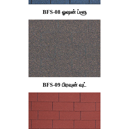
BFS-08 ஓஷன் ப்ளூ
BFS-09 பிரவுன் வுட்