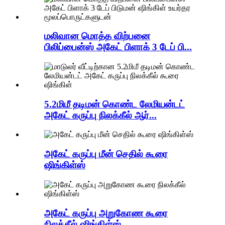
மலிவான மொத்த விற்பனை
பிலிப்பைன்ஸ் அகேட் பிளாக் 3 டேப் பி...
5.2மிமீ தடிமன் கொண்ட லேமியன்டட்
அகேட் கருப்பு நிலக்கீல் ஆர்...
அகேட் கருப்பு மீன் செதில் கூரை
ஷிங்கிள்ஸ்
அகேட் கருப்பு அறுகோண கூரை
நிலக்கீல் ஷிங்கிள்ஸ்