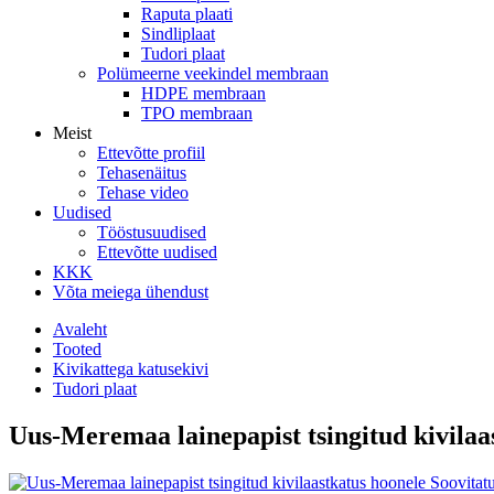
Raputa plaati
Sindliplaat
Tudori plaat
Polümeerne veekindel membraan
HDPE membraan
TPO membraan
Meist
Ettevõtte profiil
Tehasenäitus
Tehase video
Uudised
Tööstusuudised
Ettevõtte uudised
KKK
Võta meiega ühendust
Avaleht
Tooted
Kivikattega katusekivi
Tudori plaat
Uus-Meremaa lainepapist tsingitud kivilaa