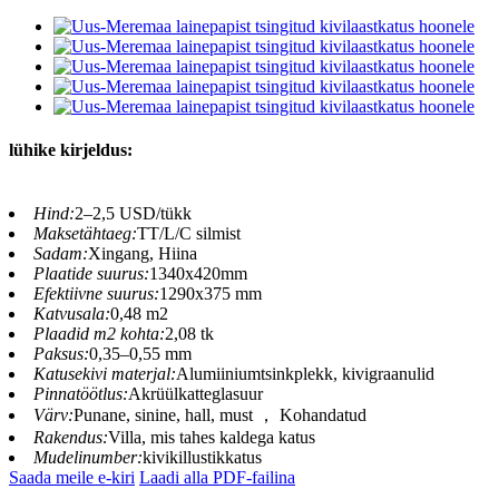
lühike kirjeldus:
Hind:
2–2,5 USD/tükk
Maksetähtaeg:
TT/L/C silmist
Sadam:
Xingang, Hiina
Plaatide suurus:
1340x420mm
Efektiivne suurus:
1290x375 mm
Katvusala:
0,48 m2
Plaadid m2 kohta:
2,08 tk
Paksus:
0,35–0,55 mm
Katusekivi materjal:
Alumiiniumtsinkplekk, kivigraanulid
Pinnatöötlus:
Akrüülkatteglasuur
Värv:
Punane, sinine, hall, must ， Kohandatud
Rakendus:
Villa, mis tahes kaldega katus
Mudelinumber:
kivikillustikkatus
Saada meile e-kiri
Laadi alla PDF-failina