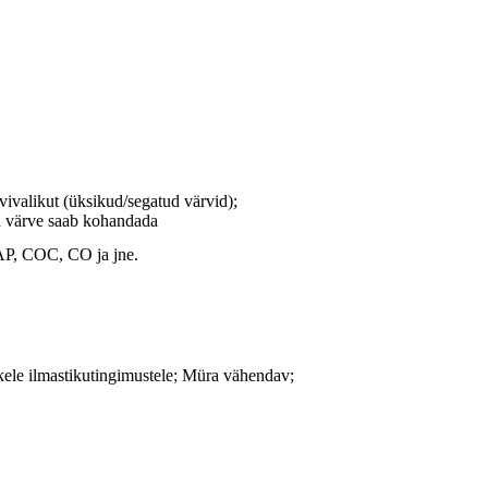
vivalikut (üksikud/segatud värvid);
d värve saab kohandada
, COC, CO ja jne.
ele ilmastikutingimustele; Müra vähendav;