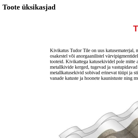
Toote üksikasjad
T
Kivikatus Tudor Tile on uus katusematerjal, m
osakestel või anorgaanilistel värvipigmentid
tooteid. Kivikattega katusekividel pole mitte
metallkivide kerged, tugevad ja vastupidavad
metallkatusekivid sobivad erinevat tüüpi ja sti
vanade katuste ja hoonete kaunistuste ning m