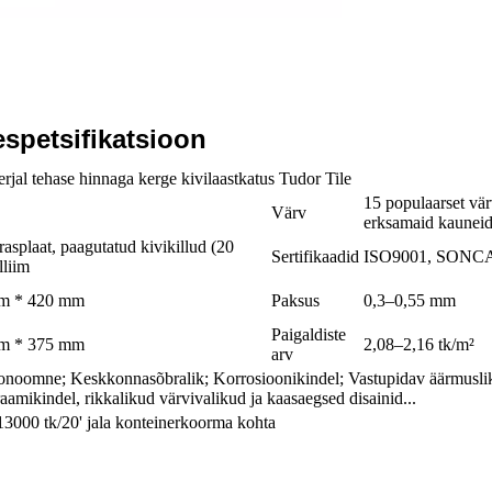
espetsifikatsioon
jal tehase hinnaga kerge kivilaastkatus Tudor Tile
15 populaarset vär
Värv
erksamaid kaunei
splaat, paagutatud kivikillud (20
Sertifikaadid
ISO9001, SONCAP
lliim
mm * 420 mm
Paksus
0,3–0,55 mm
Paigaldiste
mm * 375 mm
2,08–2,16 tk/m²
arv
onoomne; Keskkonnasõbralik; Korrosioonikindel; Vastupidav äärmuslik
raamikindel, rikkalikud värvivalikud ja kaasaegsed disainid...
3000 tk/20' jala konteinerkoorma kohta