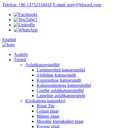
Telefon: +86 13752318418
E-mail: tony@bfsroof.com
English
Avaleht
Tooted
Asfaltkatusesindlid
Lamineeritud katusesindlid
3-kihiline katusesindli
Kuusnurkne katusesindli
Kalasoomustega katusesindlid
Goethe asfaltkatusesindlid
Laineline asfaltkatusesindli
Kivikattega katusekivi
Bond Tile
Golani plaat
Milano plaat
Moodne klassikaline plaat
Rooma plaat