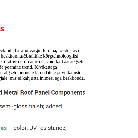
us
ekindlal akrüülvaigul liimina, looduskivi
a keskkonnasõbralikke kõrgtehnoloogilisi
 dekoratiivsed omadused, vaid ka kaasaegsete
de peamine trend. Kivikattega
ed algsete hoonete lamedatele ja viilkatuste,
ale, mis ei kahjusta inimesi ega keskkonda.