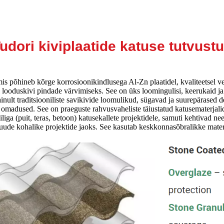
udori kiviplaatide katuse tutvust
is põhineb kõrge korrosioonikindlusega Al-Zn plaatidel, kvaliteetsel ve
el looduskivi pindade värvimiseks. See on üks loomingulisi, keerukaid j
 ainult traditsiooniliste savikivide loomulikud, sügavad ja suurepärased
 omadused. See on praeguste rahvusvaheliste täiustatud katusematerjali
iliga (puit, teras, betoon) katusekallete projektidele, samuti kehtivad ne
uude kohalike projektide jaoks. See kasutab keskkonnasõbralikke materj