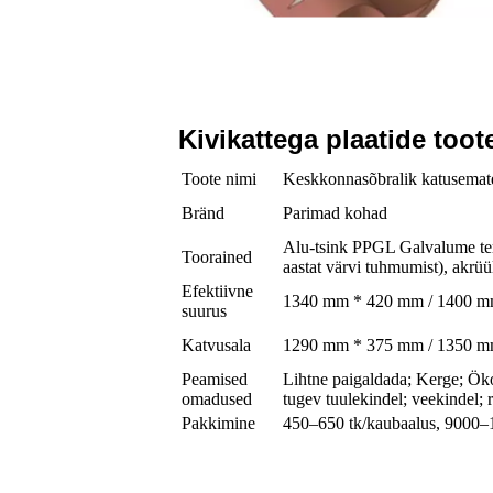
Kivikattega plaatide toot
Toote nimi
Keskkonnasõbralik katusemater
Bränd
Parimad kohad
Alu-tsink PPGL Galvalume tera
Toorained
aastat värvi tuhmumist), akrüü
Efektiivne
1340 mm * 420 mm / 1400 
suurus
Katvusala
1290 mm * 375 mm / 1350 
Peamised
Lihtne paigaldada; Kerge; Ök
omadused
tugev tuulekindel; veekindel; 
Pakkimine
450–650 tk/kaubaalus, 9000–1