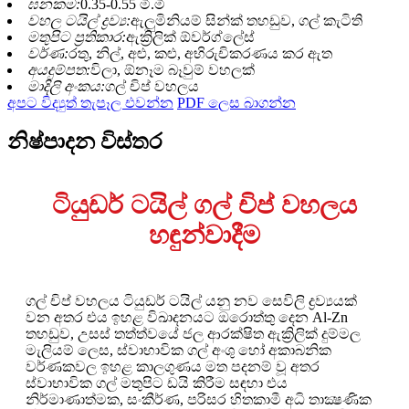
ඝනකම:
0.35-0.55 මි.මී
වහල ටයිල් ද්‍රව්‍ය:
ඇලුමිනියම් සින්ක් තහඩුව, ගල් කැටිති
මතුපිට ප්‍රතිකාර:
ඇක්‍රිලික් ඕවර්ග්ලේස්
වර්ණ:
රතු, නිල්, අළු, කළු, අභිරුචිකරණය කර ඇත
අයදුම්පත:
විලා, ඕනෑම බෑවුම් වහලක්
මාදිලි අංකය:
ගල් චිප් වහලය
අපට විද්‍යුත් තැපෑල එවන්න
PDF ලෙස බාගන්න
නිෂ්පාදන විස්තර
ටියුඩර් ටයිල් ගල් චිප් වහලය
හඳුන්වාදීම
ගල් චිප් වහලය ටියුඩර් ටයිල් යනු නව සෙවිලි ද්‍රව්‍යයක්
වන අතර එය ඉහළ විඛාදනයට ඔරොත්තු දෙන Al-Zn
තහඩුව, උසස් තත්ත්වයේ ජල ආරක්ෂිත ඇක්‍රිලික් දුම්මල
මැලියම් ලෙස, ස්වාභාවික ගල් අංශු හෝ අකාබනික
වර්ණකවල ඉහළ කාලගුණය මත පදනම් වූ අතර
ස්වාභාවික ගල් මතුපිට ඩයි කිරීම සඳහා එය
නිර්මාණාත්මක, සංකීර්ණ, පරිසර හිතකාමී අධි තාක්‍ෂණික