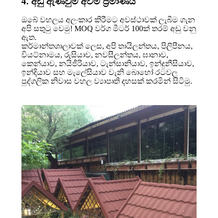
4. අඩු ඇණවුම් අවම ප්‍රමාණය
ඔබේ වහලය අලංකාර කිරීමට අවස්ථාවක් ලැබීම ගැන
අපි සතුටු වෙමු! MOQ වර්ග මීටර් 100ක් තරම් අඩු වනු
ඇත.
කර්මාන්තශාලාවක් ලෙස, අපි තායිලන්තය, පිලිපීනය,
වියට්නාමය, රුසියාව, නවසීලන්තය, ඝානාව,
කෙන්යාව, නයිජීරියාව, ටැන්සානියාව, ඉන්දුනීසියාව,
ඉන්දියාව සහ මැලේසියාව වැනි බොහෝ රටවල
පුද්ගලික නිවාස වහල ව්‍යාපෘති දහසක් කරමින් සිටිමු.