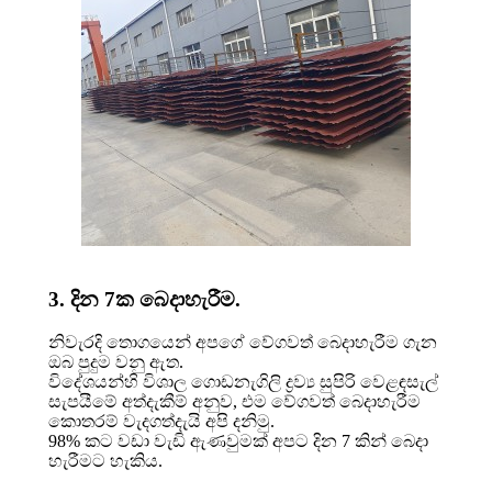
3. දින 7ක බෙදාහැරීම.
නිවැරදි තොගයෙන් අපගේ වේගවත් බෙදාහැරීම ගැන
ඔබ පුදුම වනු ඇත.
විදේශයන්හි විශාල ගොඩනැගිලි ද්‍රව්‍ය සුපිරි වෙළඳසැල්
සැපයීමේ අත්දැකීම් අනුව, එම වේගවත් බෙදාහැරීම
කොතරම් වැදගත්දැයි අපි දනිමු.
98% කට වඩා වැඩි ඇණවුමක් අපට දින 7 කින් බෙදා
හැරීමට හැකිය.