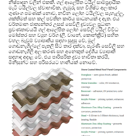
නිෂ්පාදන වලින් එකකි. ගල් ආලේපිත ටයිල් සාම්ප්‍රදායික
මැටි ටයිල්වල ස්වාභාවික, ගැඹුරු සහ විශිෂ්ට අලංකාර
ගුණාංග පමණක් නොව, නවීන ලෝහ ටයිල්වල සැහැල්ලු,
ශක්තිමත් සහ කල් පවතින කාර්ය සාධනයක් ද ඇත. එය
වර්තමාන ජාත්‍යන්තර උසස් සෙවිලි ද්‍රව්‍යවල ප්‍රධාන
ප්‍රවණතාවයයි ගල් ආලේපිත ලෝහ සෙවිලි ටයිල් විවිධ
මෝස්තර සහ ව්‍යුහ වර්ග (ලී. වානේ, කොන්ක්‍රීට්) සහිත
වහල බෑවුම් ව්‍යාපෘතිය සඳහා සුදුසු වේ, මුල්
ගොඩනැගිල්ලේ පැතලි සිට තාර දක්වා, පැරණි සෙවිලි සහ
ගොඩනැගිලි අලංකරණ සහ අනෙකුත් දේශීය ව්‍යාපෘති
සඳහාද අදාළ වේ. එය පාරිසරික ද්‍රව්‍ය භාවිතා කරයි,
මිනිසුන්ට සහ පරිසරයට හානියක් නොවේ.