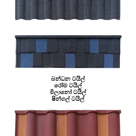
බන්ධන ටයිල්
රෝම ටයිල්
මිලානෝ ටයිල්
ෂින්ගල් ටයිල්