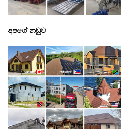
අපගේ නඩුව