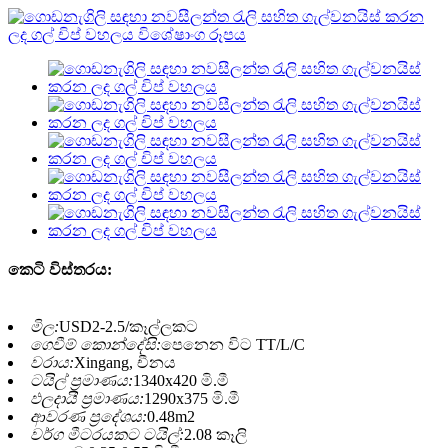
කෙටි විස්තරය:
මිල:
USD2-2.5/කෑල්ලකට
ගෙවීම් කොන්දේසි:
පෙනෙන විට TT/L/C
වරාය:
Xingang, චීනය
ටයිල් ප්‍රමාණය:
1340x420 මි.මී
ඵලදායී ප්‍රමාණය:
1290x375 මි.මී
ආවරණ ප්‍රදේශය:
0.48m2
වර්ග මීටරයකට ටයිල්:
2.08 කෑලි