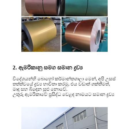
2. ඇමරිකානු සමග සමාන ද්‍රව්‍ය
විදේශයන්හි බොහෝ කර්මාන්තශාලා මෙන්, අපි උසස්
තත්ත්වයේ ද්‍රව්‍ය භාවිතා කරමු, එය වඩාත් ශක්තිමත්,
මෘදු සහ බිඳෙන සුළු නොවේ.
උතුරු ඇමරිකාවේ ප්‍රසිද්ධ වෙළඳ නාමයට සමාන ද්‍රව්‍ය