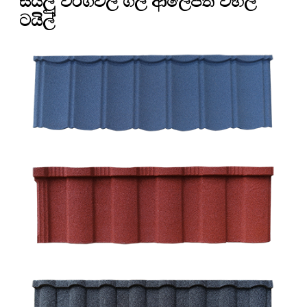
සියලු වර්ගවල ගල් ආලේපිත වහල
ටයිල්