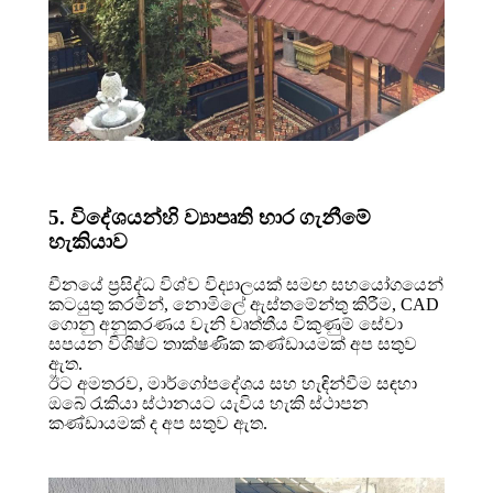
5. විදේශයන්හි ව්‍යාපෘති භාර ගැනීමේ
හැකියාව
චීනයේ ප්‍රසිද්ධ විශ්ව විද්‍යාලයක් සමඟ සහයෝගයෙන්
කටයුතු කරමින්, නොමිලේ ඇස්තමේන්තු කිරීම, CAD
ගොනු අනුකරණය වැනි වෘත්තීය විකුණුම් සේවා
සපයන විශිෂ්ට තාක්ෂණික කණ්ඩායමක් අප සතුව
ඇත.
ඊට අමතරව, මාර්ගෝපදේශය සහ හැඳින්වීම සඳහා
ඔබේ රැකියා ස්ථානයට යැවිය හැකි ස්ථාපන
කණ්ඩායමක් ද අප සතුව ඇත.