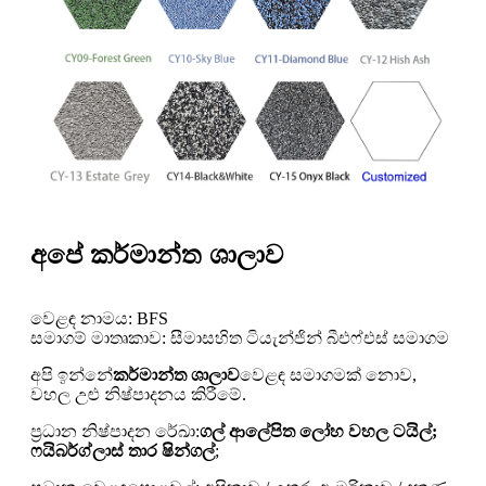
අපේ කර්මාන්ත ශාලාව
වෙළඳ නාමය: BFS
සමාගම් මාතෘකාව: සීමාසහිත ටියැන්ජින් බීඑෆ්එස් සමාගම
අපි ඉන්නේ
කර්මාන්ත ශාලාව
වෙළඳ සමාගමක් නොව,
වහල උළු නිෂ්පාදනය කිරීමේ.
ප්‍රධාන නිෂ්පාදන රේඛා:
ගල් ආලේපිත ලෝහ වහල ටයිල්;
ෆයිබර්ග්ලාස් තාර ෂින්ගල්
;