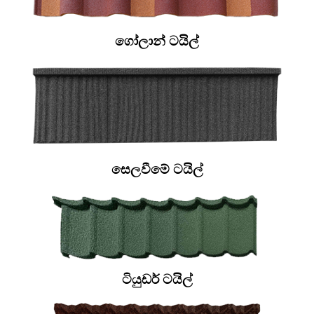
ගෝලාන් ටයිල්
සෙලවීමේ ටයිල්
ටියුඩර් ටයිල්