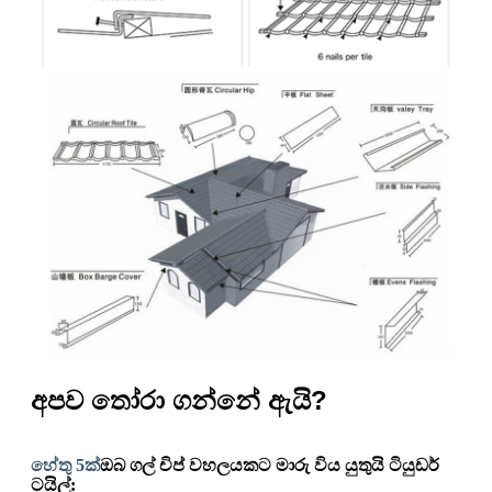
අපව තෝරා ගන්නේ ඇයි?
හේතු 5ක්
ඔබ ගල් චිප් වහලයකට මාරු විය යුතුයි ටියුඩර්
ටයිල්: