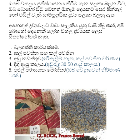
ඔබේ වහලය ප්‍රතිස්ථාපනය කිරීම ගැන සලකා බලන විට,
ඔබ බොහෝ විට වෙනත් ඕනෑම දෙයකට පෙර ෂින්ගල්
හෝ ටයිල් වැනි සාම්ප්‍රදායික ද්‍රව්‍ය සලකා බලනු ඇත.
අනෙකුත් ද්‍රව්‍යවලට වඩා සැලකිය යුතු වාසි තිබුණත්, අපි
බොහෝ දෙනෙක් ලෝහ වහල ද්‍රව්‍යයක් ලෙස
සිතන්නේවත් නැත.
1. බලශක්ති කාර්යක්ෂම.
2. කල් පවතින සහ කල් පවතින
3. අඩු නඩත්තුව
(ඉරිතැලීම් නැත, කල් පවතින වර්ණය)
4. දිගු ආයු කාලය.
(අවුරුදු 30-50 ආයු කාලය.)
5. පුළුල් පරාසයක මෝස්තර
(ඔබ වෙනුවෙන් නිර්මාණ
12ක්.)