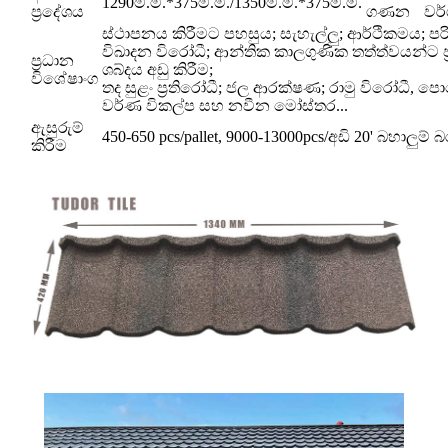
1290මි.මී.*375මි.මී./1350මි.මී.*375මි.මී.
ප්‍රදේශය
ගණන
වර
ස්ථාපනය කිරීමට පහසුය; සැහැල්ලු; ආර්ථිකමය; පර
විඛාදන විරෝධී; ආන්තික කාලගුණික තත්ත්වයන්ට ප්‍
ප්‍රධාන
ශබ්දය අඩු කිරීම;
විශේෂාංග
තද සුළං ප්‍රතිරෝධී; ජල ආරක්ෂණ; රාමු විරෝධී, 
වර්ණ විකල්ප සහ නවීන මෝස්තර...
ඇසුරුම්
450-650 pcs/pallet, 9000-13000pcs/අඩි 20' බහාලුම් 
කිරීම