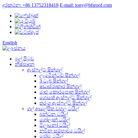
දුරකථන: +86 13752318418
E-mail: tony@bfsroof.com
English
මුල් පිටුව
නිෂ්පාදන
ඇස්ෆල්ට් ෂින්ගල්
ලැමිෙන්ටඩ් ෂින්ගල්
3 ටැබ් ෂින්ගල්
ෂඩාස්රාකාර ෂින්ගල්
මාළු කොරපොතු ෂින්ගල්
ගොතේ ඇස්ෆල්ට් ෂින්ගල්
තරංග ඇස්ෆල්ට් ෂින්ගල්
ගල් ආලේපිත වහල ටයිල්
බන්ධන ටයිල්
ගෝලාන් ටයිල්
මිලානෝ ටයිල්
නවීන සම්භාව්‍ය ටයිල්
රෝම ටයිල්