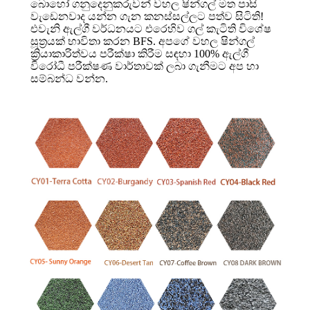
බොහෝ ගනුදෙනුකරුවන් වහල ෂින්ගල් මත පාසි
වැඩෙනවාද යන්න ගැන කනස්සල්ලට පත්ව සිටිති!
එවැනි ඇල්ගී වර්ධනයට එරෙහිව ගල් කැටිති විශේෂ
සූත්‍රයක් භාවිතා කරන BFS. අපගේ වහල ෂින්ගල්
ක්‍රියාකාරිත්වය පරීක්ෂා කිරීම සඳහා 100% ඇල්ගී
විරෝධී පරීක්ෂණ වාර්තාවක් ලබා ගැනීමට අප හා
සම්බන්ධ වන්න.