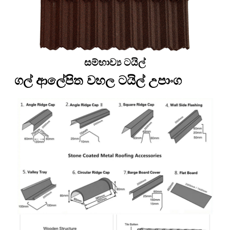
සම්භාව්‍ය ටයිල්
ගල් ආලේපිත වහල ටයිල් උපාංග