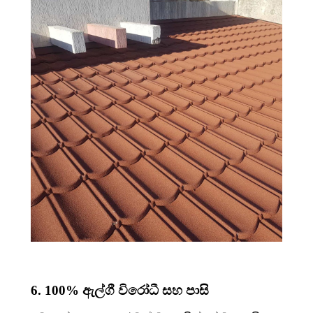
6. 100% ඇල්ගී විරෝධී සහ පාසි