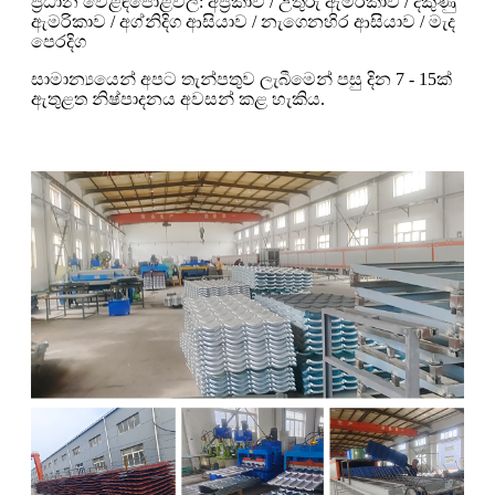
ප්‍රධාන වෙළඳපොළවල්: අප්‍රිකාව / උතුරු ඇමරිකාව / දකුණු
ඇමරිකාව / අග්නිදිග ආසියාව / නැගෙනහිර ආසියාව / මැද
පෙරදිග
සාමාන්‍යයෙන් අපට තැන්පතුව ලැබීමෙන් පසු දින 7 - 15ක්
ඇතුළත නිෂ්පාදනය අවසන් කළ හැකිය.