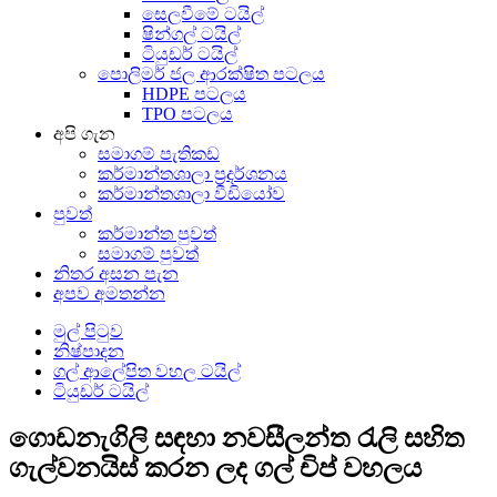
සෙලවීමේ ටයිල්
ෂින්ගල් ටයිල්
ටියුඩර් ටයිල්
පොලිමර් ජල ආරක්ෂිත පටලය
HDPE පටලය
TPO පටලය
අපි ගැන
සමාගම් පැතිකඩ
කර්මාන්තශාලා ප්‍රදර්ශනය
කර්මාන්තශාලා වීඩියෝව
පුවත්
කර්මාන්ත පුවත්
සමාගම් පුවත්
නිතර අසන පැන
අපව අමතන්න
මුල් පිටුව
නිෂ්පාදන
ගල් ආලේපිත වහල ටයිල්
ටියුඩර් ටයිල්
ගොඩනැගිලි සඳහා නවසීලන්ත රැලි සහිත
ගැල්වනයිස් කරන ලද ගල් චිප් වහලය