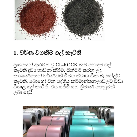
1. වර්ණ වගකීම් ගල් කැටිති
ප්‍රංශයෙන් ආරම්භ වූ CL-ROCK නම් හොඳම ගල්
කැටිති ද්‍රව්‍ය භාවිතා කිරීම. සින්ටර් කරන ලද
තාක්‍ෂණයෙන් වර්ණවත් වීමට ස්වාභාවික බැසෝල්ට්
කැටිති. බොහෝ චීන දේශීය කර්මාන්තශාලාවලට වඩා
විශාල ගල් කැටිති, එය සජීවී සහ ත්‍රිමාණ පෙනුමක්
ලබා දෙයි.