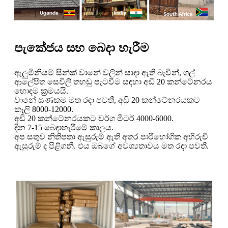
පැකේජය සහ බෙදා හැරීම
ඇලුමිනියම් සින්ක් වානේ වලින් සාදා ඇති බැවින්, ගල්
ආලේපිත සෙවිලි තහඩු පැටවීම සඳහා අඩි 20 කන්ටේනරය
හොඳම ක්‍රමයයි.
වානේ ඝණකම මත රඳා පවතී, අඩි 20 කන්ටේනරයකට
කෑලි 8000-12000.
අඩි 20 කන්ටේනරයකට වර්ග මීටර් 4000-6000.
දින 7-15 බෙදාහැරීමේ කාලය.
අප සතුව නිතිපතා ඇසුරුම් ඇති අතර පාරිභෝගික අභිරුචි
ඇසුරුම් ද පිළිගනී. එය ඔබගේ අවශ්‍යතාවය මත රඳා පවතී.