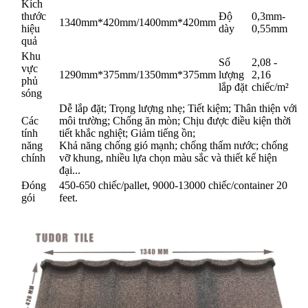
Kích
thước
Độ
0,3mm-
1340mm*420mm/1400mm*420mm
hiệu
dày
0,55mm
quả
Khu
Số
2,08 -
vực
1290mm*375mm/1350mm*375mm
lượng
2,16
phủ
lắp đặt
chiếc/m²
sóng
Dễ lắp đặt; Trọng lượng nhẹ; Tiết kiệm; Thân thiện với
Các
môi trường; Chống ăn mòn; Chịu được điều kiện thời
tính
tiết khắc nghiệt; Giảm tiếng ồn;
năng
Khả năng chống gió mạnh; chống thấm nước; chống
chính
vỡ khung, nhiều lựa chọn màu sắc và thiết kế hiện
đại...
Đóng
450-650 chiếc/pallet, 9000-13000 chiếc/container 20
gói
feet.