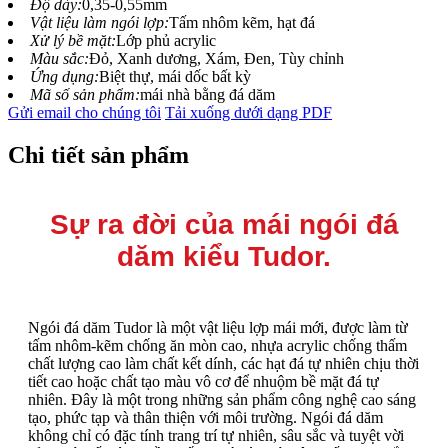
Độ dày:
0,35-0,55mm
Vật liệu làm ngói lợp:
Tấm nhôm kẽm, hạt đá
Xử lý bề mặt:
Lớp phủ acrylic
Màu sắc:
Đỏ, Xanh dương, Xám, Đen, Tùy chỉnh
Ứng dụng:
Biệt thự, mái dốc bất kỳ
Mã số sản phẩm:
mái nhà bằng đá dăm
Gửi email cho chúng tôi
Tải xuống dưới dạng PDF
Chi tiết sản phẩm
Sự ra đời của mái ngói đá
dăm kiểu Tudor.
Ngói đá dăm Tudor là một vật liệu lợp mái mới, được làm từ
tấm nhôm-kẽm chống ăn mòn cao, nhựa acrylic chống thấm
chất lượng cao làm chất kết dính, các hạt đá tự nhiên chịu thời
tiết cao hoặc chất tạo màu vô cơ để nhuộm bề mặt đá tự
nhiên. Đây là một trong những sản phẩm công nghệ cao sáng
tạo, phức tạp và thân thiện với môi trường. Ngói đá dăm
không chỉ có đặc tính trang trí tự nhiên, sâu sắc và tuyệt vời