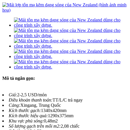
Mô tả ngắn gọn:
Giá:
2-2,5 USD/món
Điều khoản thanh toán:
TT/L/C trả ngay
Cảng:
Xingang, Trung Quốc
Kích thước gạch:
1340x420mm
Kích thước hiệu quả:
1290x375mm
Khu vực phủ sóng:
0,48m2
Số lượng gạch trên mỗi m2:
2,08 chiếc