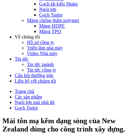
Gạch lát kiểu Shake
Ngói lợp
Gạch Tudor
Màng chống thấm polymer
Màng HDPE
Màng TPO
Về chúng tôi
Hồ sơ công ty
Triển lãm nhà máy
Video Nhà máy
Tin tức
Tin tức ngành
Tin tức công ty
Câu hỏi thường gặp
Liên hệ với chúng tôi
Trang chủ
Các sản phẩm
Ngói lợp mái phủ đá
Gạch Tudor
Mái tôn mạ kẽm dạng sóng của New
Zealand dùng cho công trình xây dựng.