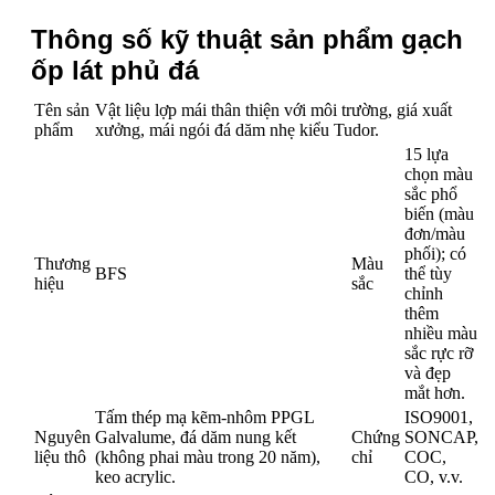
Thông số kỹ thuật sản phẩm gạch
ốp lát phủ đá
Tên sản
Vật liệu lợp mái thân thiện với môi trường, giá xuất
phẩm
xưởng, mái ngói đá dăm nhẹ kiểu Tudor.
15 lựa
chọn màu
sắc phổ
biến (màu
đơn/màu
phối); có
Thương
Màu
BFS
thể tùy
hiệu
sắc
chỉnh
thêm
nhiều màu
sắc rực rỡ
và đẹp
mắt hơn.
Tấm thép mạ kẽm-nhôm PPGL
ISO9001,
Nguyên
Galvalume, đá dăm nung kết
Chứng
SONCAP,
liệu thô
(không phai màu trong 20 năm),
chỉ
COC,
keo acrylic.
CO, v.v.