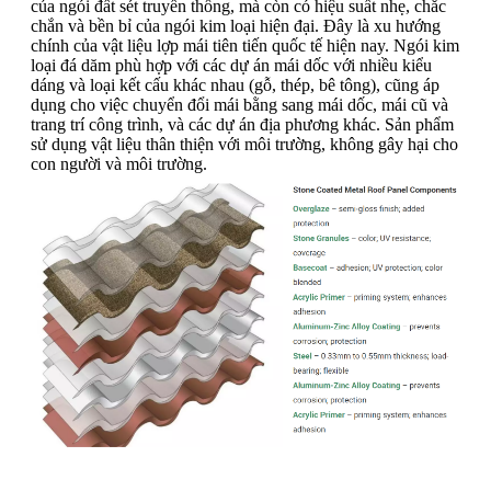
của ngói đất sét truyền thống, mà còn có hiệu suất nhẹ, chắc
chắn và bền bỉ của ngói kim loại hiện đại. Đây là xu hướng
chính của vật liệu lợp mái tiên tiến quốc tế hiện nay. Ngói kim
loại đá dăm phù hợp với các dự án mái dốc với nhiều kiểu
dáng và loại kết cấu khác nhau (gỗ, thép, bê tông), cũng áp
dụng cho việc chuyển đổi mái bằng sang mái dốc, mái cũ và
trang trí công trình, và các dự án địa phương khác. Sản phẩm
sử dụng vật liệu thân thiện với môi trường, không gây hại cho
con người và môi trường.