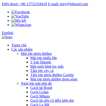
Điện thoại: +86 13752318418
E-mail: tony@bfsroof.com
English
Trang chủ
Các sản phẩm
Mái lợp nhựa đường
Mái lợp nhiều lớp
3 Tab Shingle
Mái ngói hình lục giác
Tấm lợp vảy cá
Tấm lợp nhựa đường Goethe
Mái lợp nhựa đường dạng sóng
Ngói lợp mái phủ đá
Gạch lát Bond
Gạch Golan
Gạch Milano
Gạch lát nền cổ điển hiện đại
Gạch La Mã