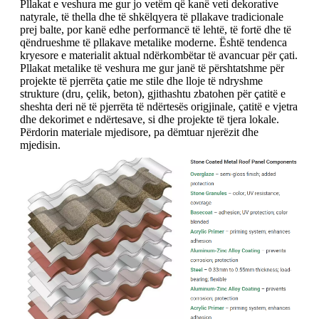
Pllakat e veshura me gur jo vetëm që kanë veti dekorative
natyrale, të thella dhe të shkëlqyera të pllakave tradicionale
prej balte, por kanë edhe performancë të lehtë, të fortë dhe të
qëndrueshme të pllakave metalike moderne. Është tendenca
kryesore e materialit aktual ndërkombëtar të avancuar për çati.
Pllakat metalike të veshura me gur janë të përshtatshme për
projekte të pjerrëta çatie me stile dhe lloje të ndryshme
strukture (dru, çelik, beton), gjithashtu zbatohen për çatitë e
sheshta deri në të pjerrëta të ndërtesës origjinale, çatitë e vjetra
dhe dekorimet e ndërtesave, si dhe projekte të tjera lokale.
Përdorin materiale mjedisore, pa dëmtuar njerëzit dhe
mjedisin.