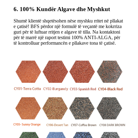
6. 100% Kundër Algave dhe Myshkut
Shumë klientë shqetësohen nëse myshku rritet në pllakat
e çatisë! BFS përdor një formulë të veçantë me kokrriza
guri për të luftuar rritjen e algave të tilla. Na kontaktoni
për të marrë një raport testimi 100% ANTI-ALGA, për
të kontrolluar performancën e pllakave tona të çatisë.