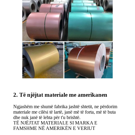
2. Të njëjtat materiale me amerikanen
Ngjashëm me shumë fabrika jashtë shtetit, ne përdorim
materiale me cilësi të lartë, janë më të forta, më të buta
dhe nuk janë të lehta për t'u brishtë.
TË NJËJTAT MATERIALE SI MARKA E
FAMSHME NË AMERIKËN E VERIUT