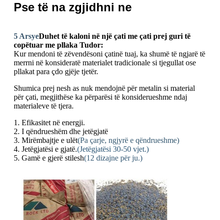
Pse të na zgjidhni ne
5 Arsye
Duhet të kaloni në një çati me çati prej guri të
copëtuar me pllaka Tudor:
Kur mendoni të zëvendësoni çatinë tuaj, ka shumë të ngjarë të
merrni në konsideratë materialet tradicionale si tjegullat ose
pllakat para çdo gjëje tjetër.
Shumica prej nesh as nuk mendojnë për metalin si material
për çati, megjithëse ka përparësi të konsiderueshme ndaj
materialeve të tjera.
1. Efikasitet në energji.
2. I qëndrueshëm dhe jetëgjatë
3. Mirëmbajtje e ulët
(Pa çarje, ngjyrë e qëndrueshme)
4. Jetëgjatësi e gjatë.
(Jetëgjatësi 30-50 vjet.)
5. Gamë e gjerë stilesh
(12 dizajne për ju.)