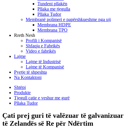
Tundeni pllakën
Pllaka me tjegulla
Pllaka Tudor
Membranë polimeri e papërshkueshme nga uji
Membrana HDPE
Membrana TPO
Rreth Nesh
Profili i Kompanisë
Shfaqja e Fabrikës
Video e fabrikës
Lajme
Lajme të Industrisë
Lajme të Kompanisë
Pyetje të shpeshta
Na Kontaktoni
Shtëpi
Produkte
Tjegull çatie e veshur me gurë
Pllaka Tudor
Çati prej guri të valëzuar të galvanizuar
të Zelandës së Re për Ndërtim