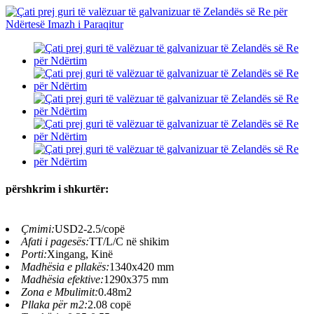
përshkrim i shkurtër:
Çmimi:
USD2-2.5/copë
Afati i pagesës:
TT/L/C në shikim
Porti:
Xingang, Kinë
Madhësia e pllakës:
1340x420 mm
Madhësia efektive:
1290x375 mm
Zona e Mbulimit:
0.48m2
Pllaka për m2:
2.08 copë