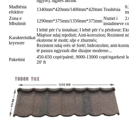
ngjyre), ngjitës akrilik
Madhësia
0
1340mm*420mm/1400mm*420mm
Trashësia
efektive
m
Zona e
Numri i
2.
1290mm*375mm/1350mm*375mm
Mbulimit
instalimeve
c
I lehtë për t’u instaluar; I lehtë për t’u përdorur; 
Miqësor ndaj mjedisit; Anti-korrozion; Rezistent n
Karakteristikat
ekstreme të motit; ulje e zhurmës;
kryesore
Rezistent ndaj erës së fortë; hidroizolim; anti-korn
të pasura ngjyrash dhe dizajne moderne...
450-650 copë/paletë, 9000-13000 copë/ngarkesë k
Paketimi
20' ft