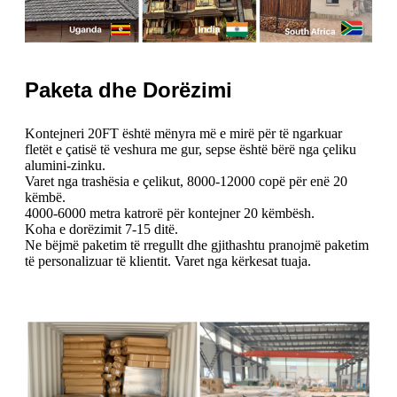
Paketa dhe Dorëzimi
Kontejneri 20FT është mënyra më e mirë për të ngarkuar
fletët e çatisë të veshura me gur, sepse është bërë nga çeliku
alumini-zinku.
Varet nga trashësia e çelikut, 8000-12000 copë për enë 20
këmbë.
4000-6000 metra katrorë për kontejner 20 këmbësh.
Koha e dorëzimit 7-15 ditë.
Ne bëjmë paketim të rregullt dhe gjithashtu pranojmë paketim
të personalizuar të klientit. Varet nga kërkesat tuaja.