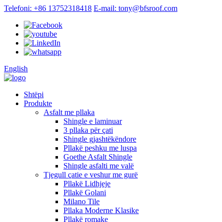
Telefoni: +86 13752318418
E-mail: tony@bfsroof.com
English
Shtëpi
Produkte
Asfalt me ​​pllaka
Shingle e laminuar
3 pllaka për çati
Shingle gjashtëkëndore
Pllakë peshku me luspa
Goethe Asfalt Shingle
Shingle asfalti me valë
Tjegull çatie e veshur me gurë
Pllakë Lidhjeje
Pllakë Golani
Milano Tile
Pllaka Moderne Klasike
Pllakë romake