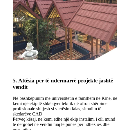
5. Aftësia për të ndërmarrë projekte jashtë
vendit
Në bashkëpunim me universitetin e famshëm në Kinë, ne
kemi një ekip të shkëlqyer teknik që ofron shërbime
profesionale shitjesh si vlerësim falas, simulim të
skedarëve CAD.
Përveç kësaj, ne kemi edhe një ekip instalimi i cili mund
të dërgohet në vendin tuaj të punës për udhëzues dhe
prezantim.