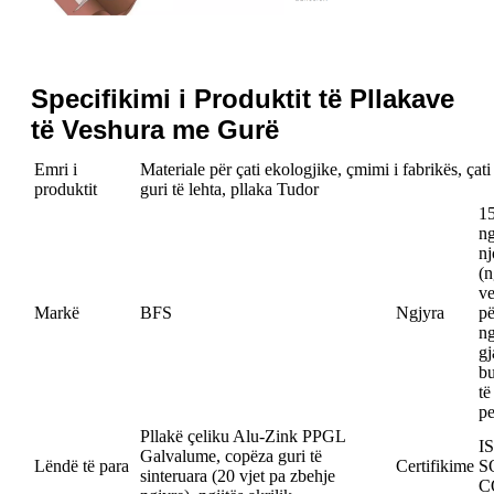
Specifikimi i Produktit të Pllakave
të Veshura me Gurë
Emri i
Materiale për çati ekologjike, çmimi i fabrikës, ça
produktit
guri të lehta, pllaka Tudor
15
ng
nj
(n
ve
Markë
BFS
Ngjyra
pë
ng
gj
b
të
pe
Pllakë çeliku Alu-Zink PPGL
I
Galvalume, copëza guri të
Lëndë të para
Certifikime
S
sinteruara (20 vjet pa zbehje
C