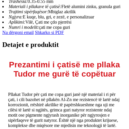
Trashësia:
0.35-0.55 mm
Materiali i pllakave të çatisë:
Fletë alumini zinku, granula guri
Trajtimi sipërfaqësor:
Mbiglaz akrilik
Ngjyra:
E kuqe, blu, gri, e zezë, e personalizuar
Aplikimi:
Vilë, Çati me çdo pjerrësi
Numri i modelit:
çati me copa guri
Na dërgoni email
Shkarko si PDF
Detajet e produktit
Prezantimi i çatisë me pllaka
Tudor me gurë të copëtuar
Pllakat Tudor për çati me copa guri janë një material i ri për
çati, i cili bazohet në pllakën Al-Zn me rezistencë të lartë ndaj
korrozionit, rrëshirë akrilike të papërshkueshme nga uji me
cilësi të lartë si ngjitës, grimca guri natyror rezistente ndaj
motit ose pigmente ngjyrash inorganike për ngjyrosjen e
sipërfaqeve të gurit natyror. Është një nga produktet krijuese,
komplekse dhe miqësore me mjedisin me teknologji të lartë.