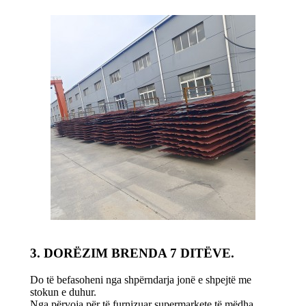
3. DORËZIM BRENDA 7 DITËVE.
Do të befasoheni nga shpërndarja jonë e shpejtë me
stokun e duhur.
Nga përvoja për të furnizuar supermarkete të mëdha