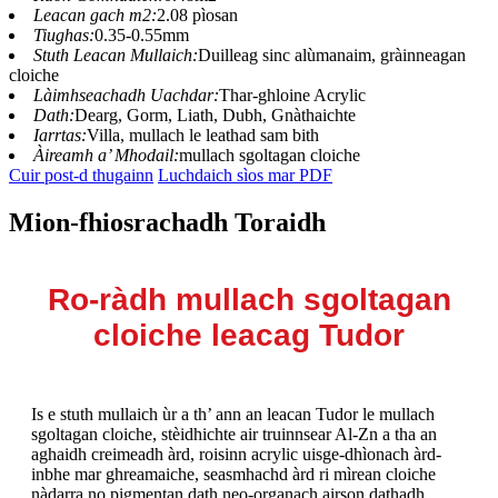
Leacan gach m2:
2.08 pìosan
Tiughas:
0.35-0.55mm
Stuth Leacan Mullaich:
Duilleag sinc alùmanaim, gràinneagan
cloiche
Làimhseachadh Uachdar:
Thar-ghloine Acrylic
Dath:
Dearg, Gorm, Liath, Dubh, Gnàthaichte
Iarrtas:
Villa, mullach le leathad sam bith
Àireamh a’ Mhodail:
mullach sgoltagan cloiche
Cuir post-d thugainn
Luchdaich sìos mar PDF
Mion-fhiosrachadh Toraidh
Ro-ràdh mullach sgoltagan
cloiche leacag Tudor
Is e stuth mullaich ùr a th’ ann an leacan Tudor le mullach
sgoltagan cloiche, stèidhichte air truinnsear Al-Zn a tha an
aghaidh creimeadh àrd, roisinn acrylic uisge-dhìonach àrd-
inbhe mar ghreamaiche, seasmhachd àrd ri mìrean cloiche
nàdarra no pigmentan dath neo-organach airson dathadh