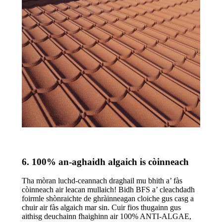
6. 100% an-aghaidh algaich is còinneach
Tha mòran luchd-ceannach draghail mu bhith a’ fàs
còinneach air leacan mullaich! Bidh BFS a’ cleachdadh
foirmle shònraichte de ghràinneagan cloiche gus casg a
chuir air fàs algaich mar sin. Cuir fios thugainn gus
aithisg deuchainn fhaighinn air 100% ANTI-ALGAE,