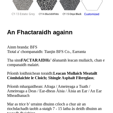
An Fhactaraidh againn
Ainm branda: BFS
Tiotal a' chompanaidh: Tianjin BFS Co., Earranta
Tha sinn
FACTARAIDH
a’ dèanamh leacan mullaich, chan e
companaidh malairt.
Prìomh loidhnichean toraidh:
Leacan Mullaich Meatailt
Còmhdaichte le Cloich; Shingle Asphalt Fibreglass
;
Prìomh mhargaidhean: Afraga / Ameireaga a Tuath /
Ameireaga a Deas / Ear-dheas Àisia / Àisia an Ear / An Ear
Mheadhanach
Mar as trice b’ urrainn dhuinn crìoch a chur air an
riochdachadh taobh a-staigh 7 - 15 latha às deidh dhuinn an