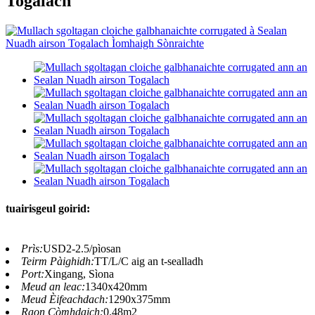
Togalach
tuairisgeul goirid:
Prìs:
USD2-2.5/pìosan
Teirm Pàighidh:
TT/L/C aig an t-sealladh
Port:
Xingang, Sìona
Meud an leac:
1340x420mm
Meud Èifeachdach:
1290x375mm
Raon Còmhdaich:
0.48m2