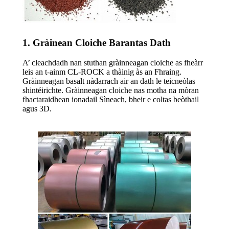
1. Gràinean Cloiche Barantas Dath
A’ cleachdadh nan stuthan gràinneagan cloiche as fheàrr
leis an t-ainm CL-ROCK a thàinig às an Fhraing.
Gràinneagan basalt nàdarrach air an dath le teicneòlas
shintéirichte. Gràinneagan cloiche nas motha na mòran
fhactaraidhean ionadail Sìneach, bheir e coltas beòthail
agus 3D.