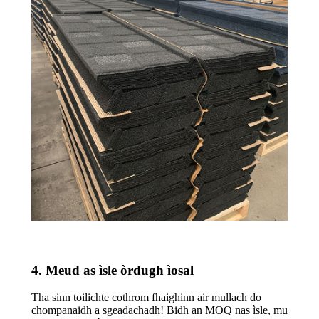
4. Meud as ìsle òrdugh ìosal
Tha sinn toilichte cothrom fhaighinn air mullach do
chompanaidh a sgeadachadh! Bidh an MOQ nas ìsle, mu