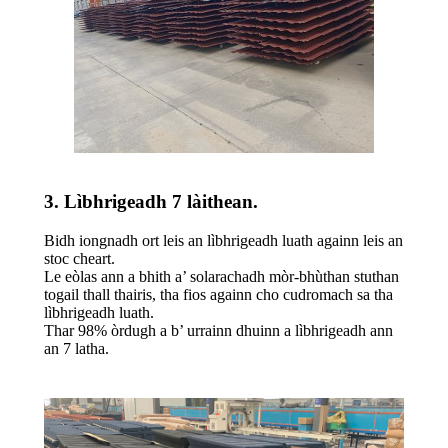
3. Lìbhrigeadh 7 làithean.
Bidh iongnadh ort leis an lìbhrigeadh luath againn leis an
stoc cheart.
Le eòlas ann a bhith a’ solarachadh mòr-bhùthan stuthan
togail thall thairis, tha fios againn cho cudromach sa tha
lìbhrigeadh luath.
Thar 98% òrdugh a b’ urrainn dhuinn a lìbhrigeadh ann
an 7 latha.