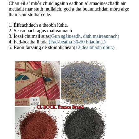
Chan eil a’ mhòr-chuid againn eadhon a’ smaoineachadh air
meatailt mar stuth mullaich, ged a tha buannachdan mòra aige
thairis air stuthan eile.
1. Èifeachdach a thaobh lùtha.
2. Seasmhach agus maireannach
3. Ìosal-chumail suas
(Gun sgàineadh, dath maireannach)
4. Fad-beatha fhada.
(Fad-beatha 30-50 bliadhna.)
5. Raon farsaing de stoidhlichean
(12 dealbhadh dhut.)