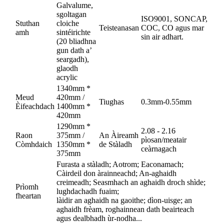
Galvalume,
sgoltagan
ISO9001, SONCAP,
Stuthan
cloiche
Teisteanasan
COC, CO agus mar
amh
sintéirichte
sin air adhart.
(20 bliadhna
gun dath a’
seargadh),
glaodh
acrylic
1340mm *
Meud
420mm /
Tiughas
0.3mm-0.55mm
Èifeachdach
1400mm *
420mm
1290mm *
2.08 - 2.16
Raon
375mm /
An Àireamh
pìosan/meatair
Còmhdaich
1350mm *
de Stàladh
ceàrnagach
375mm
Furasta a stàladh; Aotrom; Eaconamach;
Càirdeil don àrainneachd; An-aghaidh
creimeadh; Seasmhach an aghaidh droch shìde;
Prìomh
lughdachadh fuaim;
fheartan
làidir an aghaidh na gaoithe; dìon-uisge; an
aghaidh frèam, roghainnean dath beairteach
agus dealbhadh ùr-nodha...