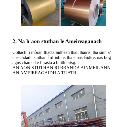
2. Na h-aon stuthan le Ameireaganach
Coltach ri mòran fhactaraidhean thall thairis, tha sinn a’
cleachdadh stuthan àrd-inbhe, tha e nas làidire, nas bog
agus chan eil e furasta a bhith brisg.
AN AON STUTHAN RI BRANDA AINMEIL ANN
AN AMEIREAGAIDH A TUATH