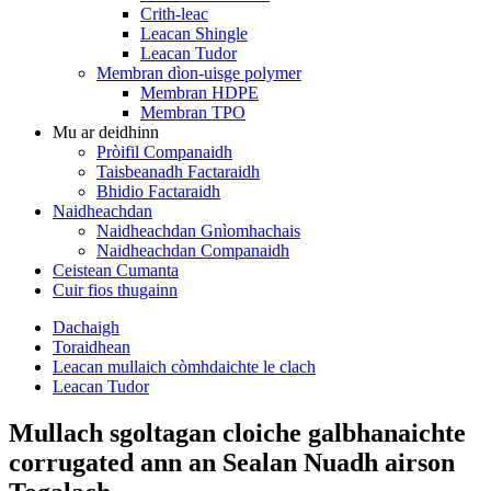
Crith-leac
Leacan Shingle
Leacan Tudor
Membran dìon-uisge polymer
Membran HDPE
Membran TPO
Mu ar deidhinn
Pròifil Companaidh
Taisbeanadh Factaraidh
Bhidio Factaraidh
Naidheachdan
Naidheachdan Gnìomhachais
Naidheachdan Companaidh
Ceistean Cumanta
Cuir fios thugainn
Dachaigh
Toraidhean
Leacan mullaich còmhdaichte le clach
Leacan Tudor
Mullach sgoltagan cloiche galbhanaichte
corrugated ann an Sealan Nuadh airson