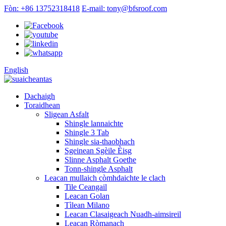
Fòn: +86 13752318418
E-mail: tony@bfsroof.com
English
Dachaigh
Toraidhean
Sligean Asfalt
Shingle lannaichte
Shingle 3 Tab
Shingle sia-thaobhach
Sgeinean Sgèile Èisg
Slinne Asphalt Goethe
Tonn-shingle Asphalt
Leacan mullaich còmhdaichte le clach
Tile Ceangail
Leacan Golan
Tìlean Milano
Leacan Clasaigeach Nuadh-aimsireil
Leacan Ròmanach