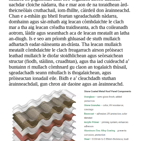
uachdar cloiche nàdarra, tha e mar aon de na toraidhean àrd-
theicneòlais cruthachail, iom-fhillte, càirdeil don àrainneachd.
Chan e a-mhàin gu bheil feartan sgeadachaidh nàdarra,
domhainn agus sàr-mhath aig leacan còmhdaichte le clach
mar a tha aig leacan crèadha traidiseanta, ach tha coileanadh
aotrom, làidir agus seasmhach aca de leacan meatailt an latha
an-diugh. Is e seo am prìomh ghluasad de stuth mullaich
adhartach eadar-nàiseanta an-dràsta. Tha leacan mullaich
meatailt còmhdaichte le clach freagarrach airson pròiseact
leathad mullaich le diofar stoidhlichean agus seòrsaichean
structar (fiodh, stàilinn, cruadhtan), agus tha iad cuideachd a’
buntainn ri mullach còmhnard gu claon an togalaich thùsail,
sgeadachadh seann mhullach is thogalaichean, agus
pròiseactan ionadail eile. Bidh e a’ cleachdadh stuthan
àrainneachdail, gun chron air daoine agus an àrainneachd.