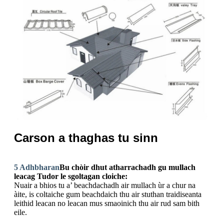
Carson a thaghas tu sinn
5 Adhbharan
Bu chòir dhut atharrachadh gu mullach
leacag Tudor le sgoltagan cloiche:
Nuair a bhios tu a’ beachdachadh air mullach ùr a chur na
àite, is coltaiche gum beachdaich thu air stuthan traidiseanta
leithid leacan no leacan mus smaoinich thu air rud sam bith
eile.