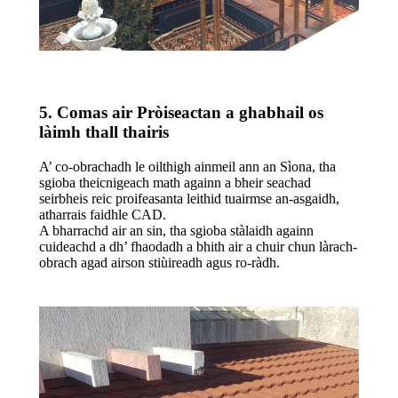
5. Comas air Pròiseactan a ghabhail os
làimh thall thairis
A’ co-obrachadh le oilthigh ainmeil ann an Sìona, tha
sgioba theicnigeach math againn a bheir seachad
seirbheis reic proifeasanta leithid tuairmse an-asgaidh,
atharrais faidhle CAD.
A bharrachd air an sin, tha sgioba stàlaidh againn
cuideachd a dh’ fhaodadh a bhith air a chuir chun làrach-
obrach agad airson stiùireadh agus ro-ràdh.