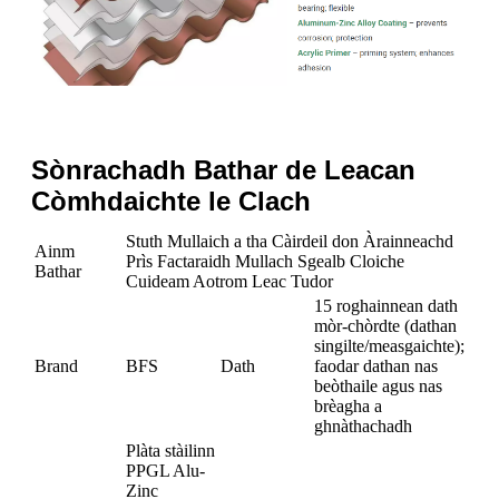
Sònrachadh Bathar de Leacan
Còmhdaichte le Clach
Stuth Mullaich a tha Càirdeil don Àrainneachd
Ainm
Prìs Factaraidh Mullach Sgealb Cloiche
Bathar
Cuideam Aotrom Leac Tudor
15 roghainnean dath
mòr-chòrdte (dathan
singilte/measgaichte);
Brand
BFS
Dath
faodar dathan nas
beòthaile agus nas
brèagha a
ghnàthachadh
Plàta stàilinn
PPGL Alu-
Zinc