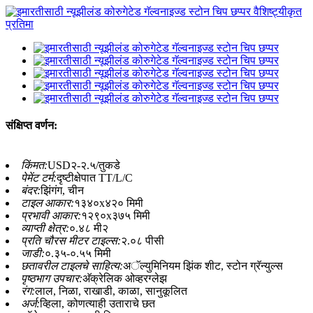
संक्षिप्त वर्णन:
किंमत:
USD२-२.५/तुकडे
पेमेंट टर्म:
दृष्टीक्षेपात TT/L/C
बंदर:
झिंगंग, चीन
टाइल आकार:
१३४०x४२० मिमी
प्रभावी आकार:
१२९०x३७५ मिमी
व्याप्ती क्षेत्र:
०.४८ मी२
प्रति चौरस मीटर टाइल्स:
२.०८ पीसी
जाडी:
०.३५-०.५५ मिमी
छतावरील टाइलचे साहित्य:
अॅल्युमिनियम झिंक शीट, स्टोन ग्रॅन्युल्स
पृष्ठभाग उपचार:
अ‍ॅक्रेलिक ओव्हरग्लेझ
रंग:
लाल, निळा, राखाडी, काळा, सानुकूलित
अर्ज:
व्हिला, कोणत्याही उताराचे छत