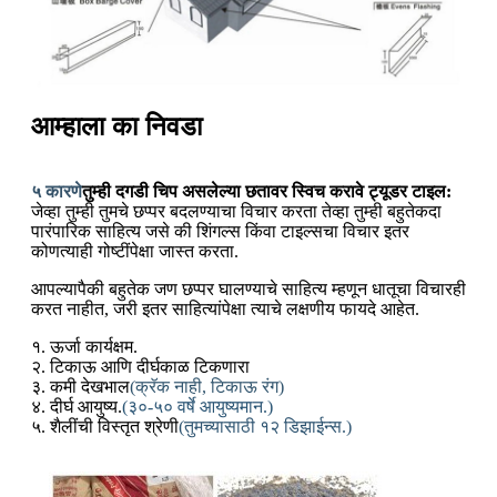
आम्हाला का निवडा
५ कारणे
तुम्ही दगडी चिप असलेल्या छतावर स्विच करावे ट्यूडर टाइल:
जेव्हा तुम्ही तुमचे छप्पर बदलण्याचा विचार करता तेव्हा तुम्ही बहुतेकदा
पारंपारिक साहित्य जसे की शिंगल्स किंवा टाइल्सचा विचार इतर
कोणत्याही गोष्टींपेक्षा जास्त करता.
आपल्यापैकी बहुतेक जण छप्पर घालण्याचे साहित्य म्हणून धातूचा विचारही
करत नाहीत, जरी इतर साहित्यांपेक्षा त्याचे लक्षणीय फायदे आहेत.
१. ऊर्जा कार्यक्षम.
२. टिकाऊ आणि दीर्घकाळ टिकणारा
३. कमी देखभाल
(क्रॅक नाही, टिकाऊ रंग)
४. दीर्घ आयुष्य.
(३०-५० वर्षे आयुष्यमान.)
५. शैलींची विस्तृत श्रेणी
(तुमच्यासाठी १२ डिझाईन्स.)