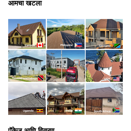
आमचा खटला
पॅकेज आणि वितरण