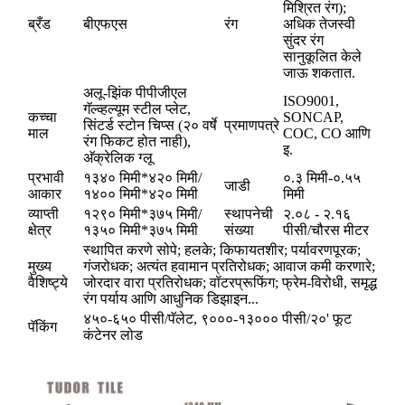
मिश्रित रंग);
ब्रँड
बीएफएस
रंग
अधिक तेजस्वी
सुंदर रंग
सानुकूलित केले
जाऊ शकतात.
अलू-झिंक पीपीजीएल
ISO9001,
गॅल्व्हल्यूम स्टील प्लेट,
कच्चा
SONCAP,
सिंटर्ड स्टोन चिप्स (२० वर्षे
प्रमाणपत्रे
माल
COC, CO आणि
रंग फिकट होत नाही),
इ.
अ‍ॅक्रेलिक ग्लू
प्रभावी
१३४० मिमी*४२० मिमी/
०.३ मिमी-०.५५
जाडी
आकार
१४०० मिमी*४२० मिमी
मिमी
व्याप्ती
१२९० मिमी*३७५ मिमी/
स्थापनेची
२.०८ - २.१६
क्षेत्र
१३५० मिमी*३७५ मिमी
संख्या
पीसी/चौरस मीटर
स्थापित करणे सोपे; हलके; किफायतशीर; पर्यावरणपूरक;
मुख्य
गंजरोधक; अत्यंत हवामान प्रतिरोधक; आवाज कमी करणारे;
वैशिष्ट्ये
जोरदार वारा प्रतिरोधक; वॉटरप्रूफिंग; फ्रेम-विरोधी, समृद्ध
रंग पर्याय आणि आधुनिक डिझाइन...
४५०-६५० पीसी/पॅलेट, ९०००-१३००० पीसी/२०' फूट
पॅकिंग
कंटेनर लोड