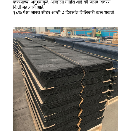
करण्याच्या अनुभवामुळे, आम्हाला माहित आहे की जलद वितरण
किती महत्त्वाचे आहे.
९८% पेक्षा जास्त ऑर्डर आम्ही ७ दिवसांत डिलिव्हरी करू शकतो.