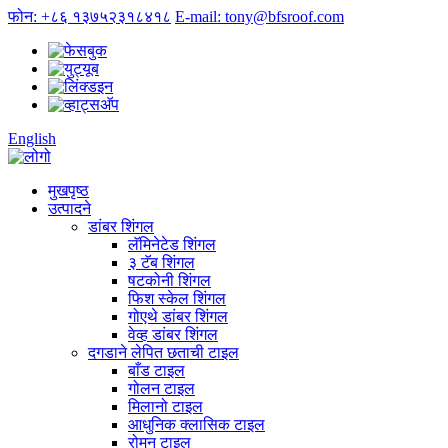
फोन: +८६ १३७५२३१८४१८
E-mail: tony@bfsroof.com
English
मुखपृष्ठ
उत्पादने
डांबर शिंगल
लॅमिनेटेड शिंगल
३ टॅब शिंगल
षटकोनी शिंगल
फिश स्केल शिंगल
गोएथे डांबर शिंगल
वेव्ह डांबर शिंगल
दगडाने लेपित छताची टाइल
बाँड टाइल
गोलन टाइल
मिलानो टाइल
आधुनिक क्लासिक टाइल
रोमन टाइल