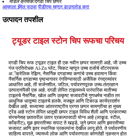
मॉडेल क्रमांक:
दगडी चिप छप्पर
आम्हाला ईमेल पाठवा
पीडीएफ म्हणून डाउनलोड करा
उत्पादन तपशील
ट्यूडर टाइल स्टोन चिप रूफचा परिचय
दगडी चिप रूफ ट्यूडर टाइल ही एक नवीन छप्पर सामग्री आहे, जी उच्च
गंज प्रतिरोधक Al-Zn प्लेट, चिकट म्हणून उच्च दर्जाचे वॉटरप्रूफ
अॅक्रेलिक रेझिन, नैसर्गिक दगडाच्या कणांचे उच्च हवामान किंवा
नैसर्गिक दगडाच्या पृष्ठभागावर रंगविण्यासाठी अजैविक रंगद्रव्यांवर
आधारित आहे, ती सर्जनशील, जटिल, पर्यावरणपूरक उच्च-तंत्रज्ञान
उत्पादनांपैकी एक आहे. दगडी लेपित टाइलमध्ये पारंपारिक मातीच्या
टाइलचे नैसर्गिक, खोल आणि उत्कृष्ट सजावटीचे गुणधर्मच नाहीत तर
आधुनिक धातूच्या टाइलचे हलके, मजबूत आणि टिकाऊ कार्यप्रदर्शन
देखील आहे. सध्याच्या आंतरराष्ट्रीय प्रगत छप्पर सामग्रीचा हा मुख्य
ट्रेंड आहे स्टोन लेपित धातूची छप्पर टाइल विविध शैली आणि प्रकारच्या
संरचनेसह छतावरील उतार प्रकल्पासाठी योग्य आहे (लाकूड. स्टील,
काँक्रीट), मूळ इमारतीच्या सपाट ते खड्डे, जुने छप्पर आणि इमारतीच्या
सजावट आणि इतर स्थानिक प्रकल्पांना देखील लागू होते. ते पर्यावरणीय
साहित्य वापरते, ज्यामध्ये लोक आणि पर्यावरणाला कोणतेही नुकसान होत