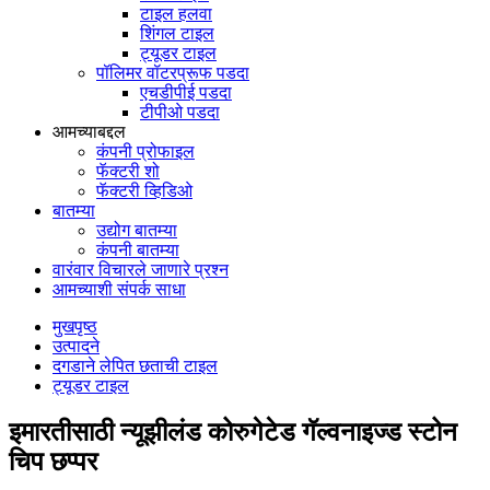
टाइल हलवा
शिंगल टाइल
ट्यूडर टाइल
पॉलिमर वॉटरप्रूफ पडदा
एचडीपीई पडदा
टीपीओ पडदा
आमच्याबद्दल
कंपनी प्रोफाइल
फॅक्टरी शो
फॅक्टरी व्हिडिओ
बातम्या
उद्योग बातम्या
कंपनी बातम्या
वारंवार विचारले जाणारे प्रश्न
आमच्याशी संपर्क साधा
मुखपृष्ठ
उत्पादने
दगडाने लेपित छताची टाइल
ट्यूडर टाइल
इमारतीसाठी न्यूझीलंड कोरुगेटेड गॅल्वनाइज्ड स्टोन
चिप छप्पर