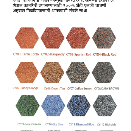
दगडी कणिकांचा विशेष फॉर्म्युला वापरत आहे. आमच्या छतावरील
शैवाल कामगिरी तपासण्यासाठी १००% अँटी-एलजी चाचणी
अहवाल मिळविण्यासाठी आमच्याशी संपर्क साधा.